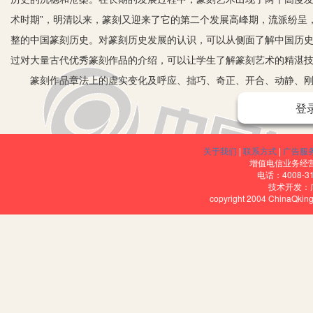
术时期”，明清以来，篆刻又迎来了它的第二个发展高峰期，流派纷呈
整的中国篆刻历史。对篆刻历史发展的认识，可以从侧面了解中国历
过对大量古代优秀篆刻作品的介绍，可以让学生了解篆刻艺术的精湛
篆刻作品章法上的虚实变化及呼应、拙巧、奇正、开合、动静、刚柔
条，加上篆刻作品所特有的刀法的美和不同印材所体现的材质美、肌
登
式和它所展示的多样形象诗意般地联想和比喻成自然界多样生动的物象
沉着从容；刻粗壮豪放一路的印，必须有长鲸饮于大海一般的宏大气
关于我们
|
联系方式
|
广告服
必须象仕女漫步于春景，情态动人；刻点辍须轻盈洒脱，犹如落花着
增值电信业务经营许
电话：4008-3
天长虹，气势通达；落手下刀须谨慎小心，犹如美女拈针精细入微……
技术开发：
copyright 2004 ChinaQk
如，呈现出一定的情态意趣。如战国时期古玺的线条奇诡多姿，秦印
法家、篆刻家吴昌硕的《破荷亭》一印，古朴雄浑，三字安排巧妙，皆
山，“荷”字的“刀”形，用了一笔斜画，打破全印的滞板，收到了出人意
全面实施素质教育，培养学生具备广阔的视野、高尚的道德情操，塑
爱乡、爱科学的情感，篆刻教学作为艺术教育所具有的独特优势和价