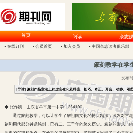
首页
阅读
杂志
• 在线订刊
• 会员首页
• 加入会员
• 中国杂志读者俱乐部
篆刻教学在学
发布
[导读]
篆刻作品章法上的虚实变化及呼应、拙巧、奇正、开合、动静、刚
◆ 张作凯 山东省牟平第一中学 264100
通过篆刻教学，可以让学生了解祖国文化的博大精深，激发对古老文
刻和周代部分钟鼎铭刻，已有二、三千年的悠久历史。篆刻的形式、
历史的沉稳和沧桑。在长期的发展过程中，篆刻艺术出现了两个高度发