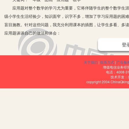
应用题对整个数学的学习尤为重要，它将伴随学生的整个数学生涯。
级小学生生活经验少，知识面窄，识字不多，增加了学习应用题的困
盲目施教。针对这些问题，我充分利用课本的插图，让学生多看、多
应用题谈谈自己的做法和体会：
一、图画应用题
登
图画应用题在一年级数学教学中是重要的内容之一。我把图画应用
1.图画转化为数学知识。让学生多看即观察图里面画了什么、都有
关于我们
|
联系方式
|
广告服
数学知识，这是做应用题的第一步也是关键，让他们先有数的概念。
增值电信业务经营许
电话：4008-3
练。根据低年级学生的认知特点，他们对图画的事物比较敏感，所以
技术开发：
copyright 2004 ChinaQk
表达成语言信息的愿望，为第四步图画信息转化为自己的语言打下良
2.应用题结构的分析、理解训练。应用题的结构是解答应用题的关键
真正了解和掌握了应用题的结构之后才可能更好地把图画信息转化为自
析，使学生掌握应用题的结构特点和解题思路，培养学生的思维能力
的应用题至少由两个条件和一个问题组成，缺少其中的任何一部分都
3.图画信息转化为数学信息。让学生多说即用自己的语言把图画里的