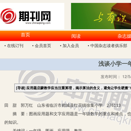
首页
阅读
杂志
• 在线订刊
• 会员首页
• 加入会员
• 中国杂志读者俱乐部
浅谈小学一
发布时间：
12/5
[导读]
应用题启蒙教学应当注重算理，揭示算法的含义，避免让学生硬搬“求
田 甜 郭万红 山东省临沂市郯城县红花镇徐集小学 276113
摘 要：图画应用题和文字应用题是一年级数学的重点和难点，也是
的知识。
关键词：一年级 图画 应用题 教学