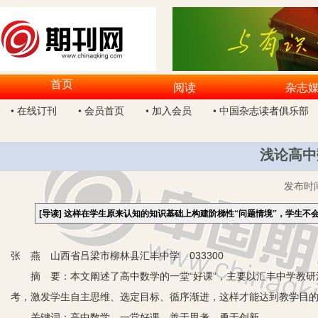
首页
阅读
杂志
• 在线订刊
• 会员首页
• 加入会员
• 中国杂志读者俱乐部
浅论高中
发布时
[导读]
这样在学生原来认知的知识基础上构建阶梯性“问题情境”，学生不
张 燕 山西省吕梁市柳林县汇丰中学 033300
摘 要：本文阐述了高中数学的一堂“好课”，主要以汇丰中学教研
考，激发学生自主思维、选定目标、循序渐进，这样才能达到教学目的。
关键词：高中数学 一堂好课 善于思考 勇于创新