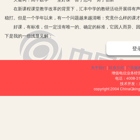
在新课程课堂教学改革的背景下，汇丰中学的教研活动开展得有声有
稳打。但是一个学年以来，有一个问题越来越清晰：究竟什么样的课
好课，有标准，但一定没有唯一的、确定的标准，它因人而异、因时
下是我的一些浅显见解：
一、一堂好课一定是一堂活力课，整节课一定是动态的、高效的、
登
学生在教师引导下共同思考、探索，整个课堂积极主动、兴趣盎然、
——“乘公比错位相减”。面对问题sn=a1+a2+…+an时学生一
关于我们
|
联系方式
|
广告服
通项公式，所以我们只能从此入手。概念为an=an-1q，突然有人提议乘以q，
增值电信业务经营许
电话：4008-3
发出“嘘”的声音，露出灿烂的笑容，知道两式相减便得到了结果。此
技术开发：
copyright 2004 ChinaQk
二、一堂好课一定是一堂引导学生思考、激发学生思维、以学生为
作为教师，教书育人是为了学生的发展，教学生读书的目的是使学生
的是使学生会应用、善应用，教学生创新的目的是使学生会创新、善
急，等不得学生慢慢思考，甚至于学生还来不及思考，他们就连珠炮
教案，学生都是来不及思考的，算不上一节好课。
三、上一堂好课一定像登一次山。