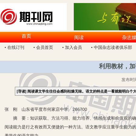
首页
阅读
杂志
• 在线订刊
• 会员首页
• 加入会员
• 中国杂志读者俱乐部
利用教材，加
发布时
[导读]
阅读课文学生往往会感到枯燥无味。语文的特点是一看就能明白个
张 刚 山东省平度市何家店中学 266700
摘 要：知识获取、方法习得、能力培养、情感生成和价值观的确立
阅读能力是行之有效而又便捷的一种方法。语文教学应注重学生能力
养学生的语文能力。