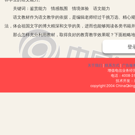
关键词：鉴赏能力 情感氛围 情境体验 语文能力
语文教材作为语文教学的依据，是编辑老师经过千挑万选、精心规划
法，体会祖国文字的博大精深和文学的美，进而也能够阅读各类书籍
那么怎样充分利用教材，取得良好的教育教学效果呢？下面粗略地
语文阅读能力包括认读能力、阅读理解能力（指理解篇章结构、思想
登
的编排已经注重了这些能力的综合训练。在教授新课时，我一定是先
读和朗读。不少学生刚升入中学时不会默读，读时有的用笔点着字词
关于我们
|
联系方式
|
广告服
的方法并讲明原理的同时，会限定阅读的时间。在这一练习中，对文
增值电信业务经营许
电话：4008-3
下基础。
技术开发：
copyright 2004 ChinaQk
阅读课文学生往往会感到枯燥无味。语文的特点是一看就能明白个大
文章不管篇幅的长短，必读三遍：
第一遍通读全文，从头到尾、逐字逐句阅读，目的是梳理文字语言，
通读时要求学生：（1）疏通字、词、句，即发现并标出生字和容易读
写法和课文的内容。
第二遍细读，带着问题，边读边思，以掌握课文的内容为核心。要求