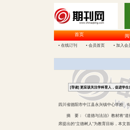
首页
阅
• 在线订刊
• 会员首页
• 加入会
[导读]
更应该关注学科育人，促进学生
四川省德阳市中江县永兴镇中心学校 61
摘 要：《道德与法治》教材将“道德
席提出的“立德树人”为教育目标，本文