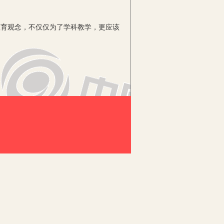
育观念，不仅仅为了学科教学，更应该
教育在小学思想品德课中的地位。党的
。学生对法治的认同是建立在对道德价值
的保障。违背了道德不一定触犯法律，但
构的课程不同，摒弃了以“以知识为
它就要遵循儿童的生活逻辑，以儿童的现
中生活。
式，图文并茂，形式多种多样。同时，
和设计思路，于是在把握教学目标时，常