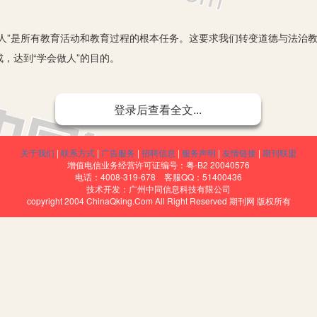
”是所有教育活动和教育过程的根本任务。这要求我们转变道德与法治教
，达到“学会做人”的目的。
登录后查看全文...
道德与法治》，将法治教育提到与道德教育并重的地位，是为了突出法治
辅相成、法治和德治相得益彰。”一方面，法律是建立在道德的基础之上的
思想道德素养的提升为基础的；另一方面，法律是道德的底线，也是道德
关于我们
|
联系方式
|
广告服务
|
招聘信息
|
服务声明
|
友情链接
|
期刊联盟
增值电信业务经营许可证编号：粤-B2 20040576
社会德行发展，需要法治作后盾。
电话：4008-319-678 客服QQ：51400436
技术开发：广州中同信息科技有限公司
法治》课程是以儿童的生活原型为基础的课程。它与以学科知识为基础建
copyright 2004 ChinaQking.Com All Right Reserved 期刊网 版权所有
取向。这门课是教育学生学会做人、培养学生的良好品德为出发点。因此，
联系儿童生活的主题活动或游戏为载体，引导儿童在生活中发展，在发展
在的问题。
德课教学内容涉及到学生生活的方方面面，每个内容并没有一个固定的模
这门“副课”上，教师没有认真地对教材进行研读，不理解教材编写的意图