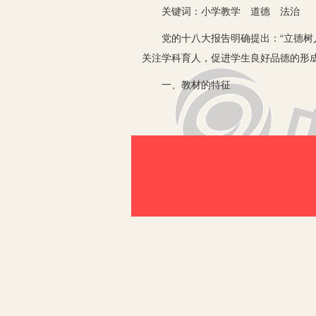
关键词：小学教学 道德 法治
党的十八大报告明确提出：“立德树人
关注学科育人，促进学生良好品德的形成
一、教材的特征
1.教材体现法治理念。教材更名为《
十八大四中全会提出：“法律和道德相
的认同的基础上，对法律的遵守也是以
触犯法律肯定就违背了道德，为了促进
2.教材以生活原型为基础。《道德与
本”的理念，体现了“以人为本”的价值
实生活原型为其内容的主要源泉，密切
二、小学《道德与法治》课教学中存
1.教学目标拟定不准确。小学思想品
许多课任教师的心思与精力并没有放在