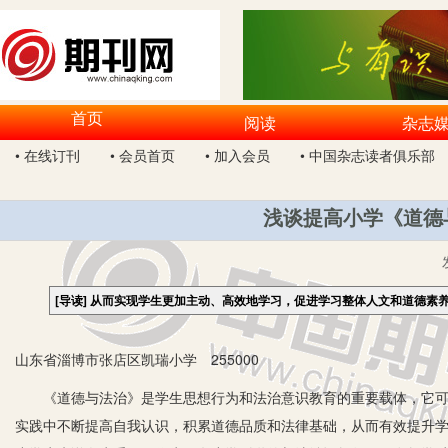
首页
阅读
杂志
• 在线订刊
• 会员首页
• 加入会员
• 中国杂志读者俱乐部
浅谈提高小学《道德
[导读]
从而实现学生更加主动、高效地学习，促进学习整体人文和道德素
山东省淄博市张店区凯瑞小学 255000
《道德与法治》是学生思想行为和法治意识教育的重要载体，它可以
实践中不断提高自我认识，积累道德品质和法律基础，从而有效提升