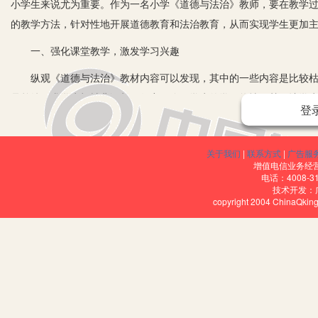
小学生来说尤为重要。作为一名小学《道德与法治》教师，要在教学
的教学方法，针对性地开展道德教育和法治教育，从而实现学生更加
一、强化课堂教学，激发学习兴趣
纵观《道德与法治》教材内容可以发现，其中的一些内容是比较枯燥
是单纯要求学生机械背诵却又很容易降低学生的学习热情，甚至让学
登
和学生实际，通过组织有效的课堂教学和设计，提高学生的学习兴趣
为。比如：在课堂教学的起始阶段，老师就要重视导入的设计，通过有
关于我们
|
联系方式
|
广告服
活中发生的由于情绪失控造成恶劣影响或恶性事件的微视频，并在课
增值电信业务经营许
考与情绪有关的问题，这样学生既产生了浓厚的兴趣，同时又带着问
电话：4008-3
技术开发：
要性，在学习中顺利完成了学习任务。这里需要着重说明的是在课堂
copyright 2004 ChinaQk
学生自主作出价值评判，让学生产生积极的价值取向，帮助他们在生
二、融入道德情感，产生情感认同
要想让学生能够认同老师的教育与引导，首先要做到让学生从情感上
举措调动学生的情感，让学生愿意去和老师进行接触、交流，搭建起
够全情投入教学的每一环节，从而在交流中接近和赞赏真善美，排斥假