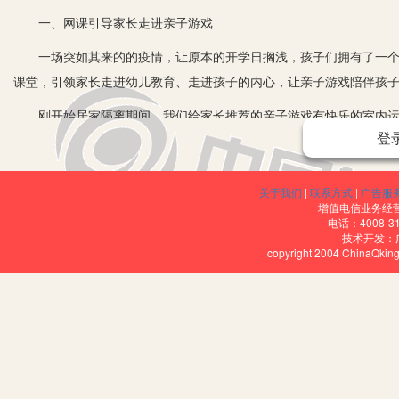
一、网课引导家长走进亲子游戏
一场突如其来的的疫情，让原本的开学日搁浅，孩子们拥有了一个特
课堂，引领家长走进幼儿教育、走进孩子的内心，让亲子游戏陪伴孩
刚开始居家隔离期间，我们给家长推荐的亲子游戏有快乐的室内运动
登
乐童话剧和歌舞小剧场等。一周七天不重样，有动也有静，还将防疫知
戏给疫情期间紧张、沉闷的居家隔离生活带来了舒缓和活力，也让孩子
过班级QQ群建立相册，鼓励小朋友分享活动照片，评选出运动小健将
关于我们
|
联系方式
|
广告服
增值电信业务经营许
高涨。之后，我们通过级部教研，将家园沟通、生活习惯、亲子游戏
电话：4008-3
技术开发：
用，逐步使小朋友们养成了良好的生活习惯，不仅让“熊小孩”们成为
copyright 2004 ChinaQk
长，全家齐上阵，欢乐总动员，亲子游戏高的红红火火。
二、亲子游戏陪伴孩子健康成长
让家长走进幼儿园，走进孩子内心，发挥以幼儿为主体的教育价值，
给家长指导策略，阅读绘本时，引领家长带领孩子一边看一边猜，或
些方法灵活运用，家长们发现孩子们更喜欢听故事看书了。在带领孩