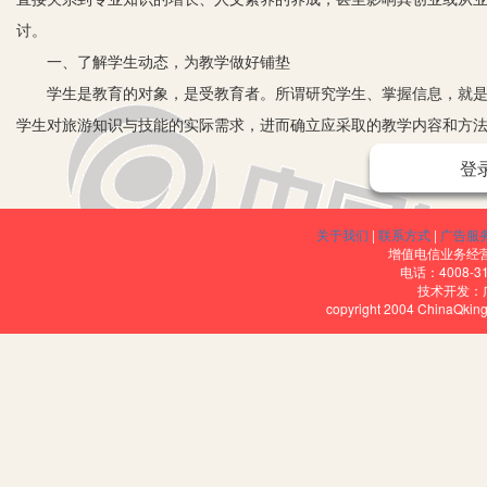
讨。
一、了解学生动态，为教学做好铺垫
学生是教育的对象，是受教育者。所谓研究学生、掌握信息，就是要
学生对旅游知识与技能的实际需求，进而确立应采取的教学内容和方
和方法。现在的中职生，也许他们的文化基础知识比较弱，但是各有
登
爱好中传授知识和技能。
二、精心准备课堂内容，做到教有所教、学有所得
关于我们
|
联系方式
|
广告服
1.根据学生特点制定相应的教案设计。中职教师要树立“为学生服务
增值电信业务经营许
电话：4008-3
教学内容和方法都必须建立在这个基础之上。特别是90后的许多学生
技术开发：
copyright 2004 ChinaQk
有恒心，上课不专心听讲甚至玩手机。在他们看来，学习好坏无所谓
材和掌握了学生的学习信息之后，如何编写教案、如何组织教学或训
一；另一方面应结合学生的学习、生活实际，确定适合学生的教学或
眼、耳、脑、口、手共同为学习服务。
2.真正做到因材施教。方法即教学方法，包括理论知识、技能训练的
养的是有知识、有技能的应用型人才，教师不仅要向学生传授既有旅