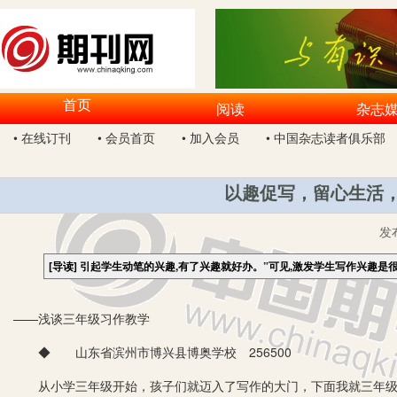
首页
阅读
杂志
• 在线订刊
• 会员首页
• 加入会员
• 中国杂志读者俱乐部
以趣促写，留心生活，
发
[导读]
引起学生动笔的兴趣,有了兴趣就好办。”可见,激发学生写作兴趣是
——浅谈三年级习作教学
◆ 山东省滨州市博兴县博奥学校 256500
从小学三年级开始，孩子们就迈入了写作的大门，下面我就三年级