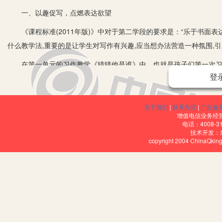
一、以趣促写，点燃表达欲望
《课程标准(2011年版)》中对于第二学段的要求是：“乐于书面表
什么教学法,重要的是让学生对写作有兴趣,应当想办法营造一种氛围,
在第一单元的习作教学《猜猜他是谁》中，也就是孩子们第一次习作
登
计孩子们感兴趣的游戏导入新课。先游戏“看图片，猜猜他是谁”导入
一猜他是文学作品中的哪个人物”。接着第三个游戏“我来说你来猜”，
外貌、性格、爱好、品格等特点来猜。有了这些认知后再和孩子们交
关于我们
|
联系方式
|
广告服
增值电信业务经营许
了。
电话：4008-3
技术开发：
从孩子们感兴趣的游戏导入新课，激发了学生“乐于表达”的兴趣，在
copyright 2004 ChinaQk
为下一环节引导学生观察、表达作了一个很好的铺垫。
二、实践活动，激发倾吐欲望
习作还要关注学生的情感体验，增加学生的生活经验，让孩子学会
第五单元的习作训练点是“仔细观察，把观察所得写下来”。为了让