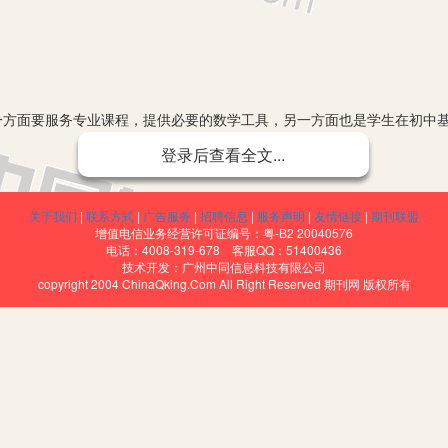
方面要服务专业课程，提供必要的数学工具，另一方面也是学生在初中基
因此，数学为中职一门基础性的学科。
登录后查看全文...
发展职业教育的关键时刻，中职学校面临着生源的问题，在数学上我们主
对于数学不感兴趣，教师教得累，学生学得苦。
关于我们
|
联系方式
|
广告服务
|
招聘信息
|
服务声明
|
友情链接
|
期刊联盟
增值电信业务经营许可证编号：粤-B2 20040576
电话：4008-319-678 客服QQ：51400436
技术开发：广州中同信息科技有限公司
copyright 2004 ChinaQking.Com All Right Reserved 期刊网 版权所有
知识的展示、师生互动的方式、教师的教学方式，学生的学习方式顺着
工具。实验教学充分调动了学生学习的主动性。尤其在数学建模课中的使
部分，正确的使用数学实验也是有效实现数学教学目标的有效手段。
探索
数学的有些概念往往读着拗口，理解费劲，但是这些概念都是以具体的背