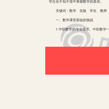
学生在不知不觉中掌握数学的真谛。
关键词：数学 实验 学生 教师
一、数学课堂面临的挑战
1.中职数学的专业需求。中职数学一
维能力以及唯物辩证能力的发展要求。
2.中职数学的现实状态。在国家大力
美的数学知识基础以及认知水平，学生
二、实验教学引领的优势
在目前新形势下教学的形式格局，课堂
课堂实验教学为师生创造了一种有效的
决。中职数学中实验也是不可缺少的一
三、“四阶联动”中职数学实验教学的
1.以数学实验助推数学概念的理解。