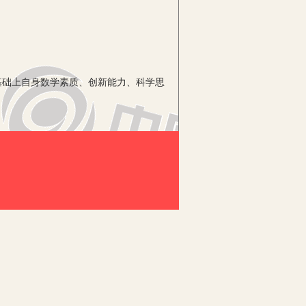
础上自身数学素质、创新能力、科学思
要面对的是需要提升学生初中相对不完
信息化的浪潮不断涌入新的变化。数学
用极大的调动学生对于问题的理解和解
景为基础抽象出来的，通过数学实验可