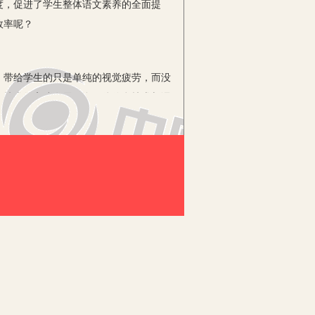
度，促进了学生整体语文素养的全面提
效率呢？
带给学生的只是单纯的视觉疲劳，而没
体技术的高速发展，多媒体信息技术与课
内初中语文教师在教学中应用多媒体技术
通过语文教师运用多媒体技术对教学内容
稳步提升的良好状态，促进了知识学习的
媒体制作一些相应的课件使得课堂教学内
投入到课堂学习之中，让学生更好地去理
可以起到真正弥补初中语文教学的缺憾
是由于以上的认识，就要求语文教师在日
有效激发学生学习兴趣的可行性策略，让