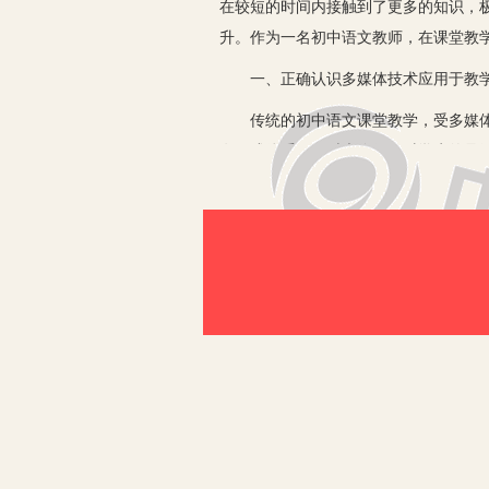
在较短的时间内接触到了更多的知识，
升。作为一名初中语文教师，在课堂教
一、正确认识多媒体技术应用于教学
传统的初中语文课堂教学，受多媒体技
有形成体系，同时也降低了对学生的足
堂教学知识进行了有效的融合，从而提
的具体情况，可以发现，在初中语文课
的整合，有效地帮助学生实现了对学习
最佳效果。此外，多媒体技术的应用充
容变得充实有趣，知识点的处理更加游
解所学知识，去表达语文的知识点，学
二、实现多媒体技术与课堂教学整合
随着多媒体技术在初中语文课堂教学中
和不足，从而更好地改善学生整体学习
常的教学研究中充分挖掘教材知识内容