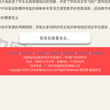
极大地促进了学生全面掌握知识的范畴，丰富了学生语文学习的广度和深
学中应该采取哪些有益的策略来丰富语文课堂教学的发展道路，提高教学
的重要意义
术发展的局限限制，导致众多琐碎的语文知识单纯地呈现在学生面前，
够吸引力，导致学生兴趣缺缺，更别谈什么思考与探究了。而伴随着多媒
登录后查看全文...
高了语文课堂教学的效率，让学生的学习变得更有质量。通过调研本区域
堂教学中运用多媒体技术有利于语文教师调整教学思路，增强教学效率，
关于我们
|
联系方式
|
广告服务
|
招聘信息
|
服务声明
|
友情链接
|
期刊联盟
知识的复盘和整合，从而形成了学生自己的知识点，保障了学生始终处于
增值电信业务经营许可证编号：粤-B2 20040576
分体现了语文教师的教学风格，极大地活跃了课堂气氛。语文教师利用多
电话：4008-319-678 客服QQ：51400436
技术开发：广州中同信息科技有限公司
刃有余，内容的讲解也更加丰富生动，这样就让学生可以更加积极主动地
copyright 2004 ChinaQking.Com All Right Reserved 期刊网 版权所有
习效率自然水涨船高。
的有效策略
的实战经验越来越多，更多的老师发现：恰当、合理地运用多媒体技术
的氛围和环境，启发学生的主动思考，帮助学生解决更多的学习问题。正
和多媒体技术之间的融合发展和应用，充分结合本班学生的实际情况研发