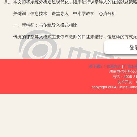
思。本文拟将系统分析通过现代化手段来进行课堂导入的优劣以及策
关键词：信息技术 课堂导入 中小学教学 态势分析
一、新特征：与传统导入模式相比
传统的课堂导入模式主要依靠教师的口述来进行，但这样的方式无法
手段支持的中小学教学中课堂导入，就焕发出新的活力。它不仅能够
登
括来说，它主要有以下两大特征：
1.突破时空限制。
关于我们
|
联系方式
|
广告服
增值电信业务经营许
课堂导入的重要性不言而喻，它是最简单也是最难的部分，难就难在
电话：4008-3
技术开发：
远。而现代化信息技术手段能够连接过去与未来，这就使得时空不再受限
copyright 2004 ChinaQk
容。例如：讲泰山时不必亲临泰山也能让学生感受其雄伟；讲唐诗宋
2.针对性强。
无论是视频、音频、VR以及其他现代化手段的课堂导入，都有特定
的针对性。就以语文课文《望庐山瀑布》来说，教师可以用视频导入展
流直下三千尺”的盛景。这样的效果是教师无论用多么华丽丰富的辞藻