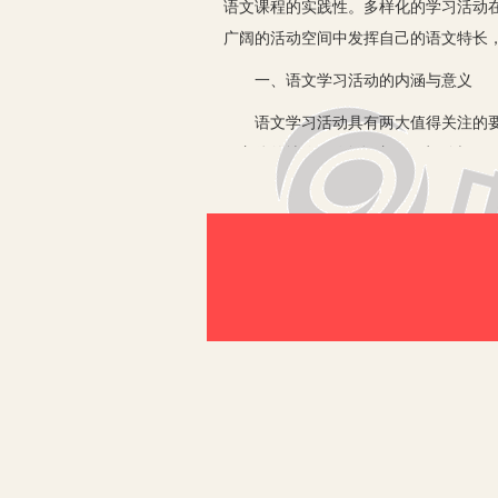
语文课程的实践性。多样化的学习活动
广阔的活动空间中发挥自己的语文特长
一、语文学习活动的内涵与意义
语文学习活动具有两大值得关注的要点，
习主体的地位。“活动”这一要点则表
生在教师的指导之下所进行的以获取语
学习活动的开展与实施对于高中语文教
首先，语文学习活动的实施有利于促进
改革提供了新的思路与途径。其次，语
与时俱进地创新课堂的教学方法与手段
识与技能的综合运用能力，实现学习方
新的生机与活力，切实促进教学质量与
二、基于核心素养的高中语文学习活
1.开展趣味游戏活动，激发学生学习