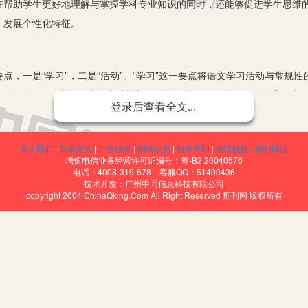
在帮助学生更好地理解与掌握学科专业知识的同时，还能够促进学生思维
，发展个性化特征。
一是“学习”，二是“活动”。“学习”这一要点将语文学习活动与常规性
明了语文学习活动具有一定的实践性与活动性，是不同于单一的知识讲解式
登录后查看全文...
言经验、提高语言能力为目的，通过听、说、读、写、思考等各项技能来
学有着不可忽视的意义。
关于我们
|
联系方式
|
广告服务
|
招聘信息
|
服务声明
|
友情链接
|
期刊联盟
素质教育理念在教学实践活动中的贯彻与落实，有利于促进高中语文课
增值电信业务经营许可证编号：粤-B2 20040576
电话：4008-319-678 客服QQ：51400436
文学习活动的开展对教师的教学能力与专业素养提出了更高的要求，有利
技术开发：广州中同信息科技有限公司
copyright 2004 ChinaQking.Com All Right Reserved 期刊网 版权所有
。再者，通过参与学习活动，学生能够获得更加丰富的学习体验，促使自
式的转变。最后，适当的语文学习活动能够鼓励师生全身心参与其中，营
效率的提升。
动设计探索
兴趣语文基础知识教学是高中语文教学的重要组成部分。