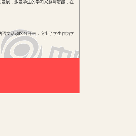
的发展，激发学生的学习兴趣与潜能，在
的语文活动区分开来，突出了学生作为学
的学习的。简单来说，语文学习活动是学
综合运用的一系列的自主行为过程。语文
堂朝着更深层的方向发展，为语文教学
于促使教师不断地进行理论学习，让教师
己充分调动已获取的经验与知识，提升知
造轻松愉快的教学氛围，为语文课堂注入