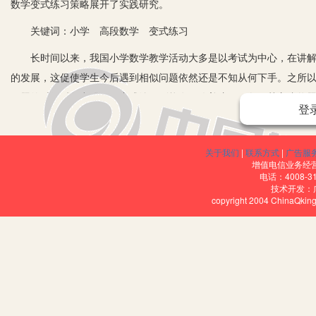
数学变式练习策略展开了实践研究。
关键词：小学 高段数学 变式练习
长时间以来，我国小学数学教学活动大多是以考试为中心，在讲解题
的发展，这促使学生今后遇到相似问题依然还是不知从何下手。之所
解题的时候反复出错，而变式练习则能有效改善这一现象，其主张将
登
思路，从而有效发展学生的思维能力及解题能力。可是，究竟要如何
议：
关于我们
|
联系方式
|
广告服
一、变更题目情节
增值电信业务经营许
电话：4008-3
技术开发：
在小学高段数学变式练习实践期间，教师可以对题目情节进行变更，
copyright 2004 ChinaQk
练习方式虽然看似是两个全新的问题，从本质上而言却是换汤不换药
题的解题思路即方法，从而有效提高学生的数学解题能力。为此，在
进行变更，引导学生从整体来对相同问题的解题思路进行探索，这样就
一个乘数在原有基础上扩大了100倍，请问扩大后的乘数乘积是之前
更：“两个乘数均在原有基础上扩大了10倍，最终乘积扩大了多少倍？如
同情节思索中掌握这一类型题目的解题思维，从而真正发挥出变式练