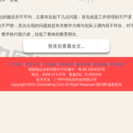
站的建设并不平均，主要存在如下几点问题：首先就是工作管理的不严谨
的不严密；其次出现的问题就是有关教学大纲与实际上课内容不符合，对
、教学执行能力差，拉低了整体的教育档次。
提出了“形成全民学习、终身学习的学习型社会”的要求，时刻提醒我们以
登录后查看全文...
次、多角度地进行社会学习，构建一个和谐的学习环境。对于函授教育，
的人才。
关于我们
|
联系方式
|
广告服务
|
招聘信息
|
服务声明
|
友情链接
|
期刊联盟
恒主题
增值电信业务经营许可证编号：粤-B2 20040576
电话：4008-319-678 客服QQ：51400436
。
技术开发：广州中同信息科技有限公司
copyright 2004 ChinaQking.Com All Right Reserved 期刊网 版权所有
三个方面来进行讨论：
的涵义与多方面因素都存在联系，如时间、人物、地点等等。就受教育的
可以作为自身特色。而对于素质的提高则有更进一步的要求，不仅对教学
函授教育与其并不十分相同，因此二者并不能相提并论。对于成人的教育
则主要依照有一定工作经验、经过学习之后对实际生活中的工作所做出的贡