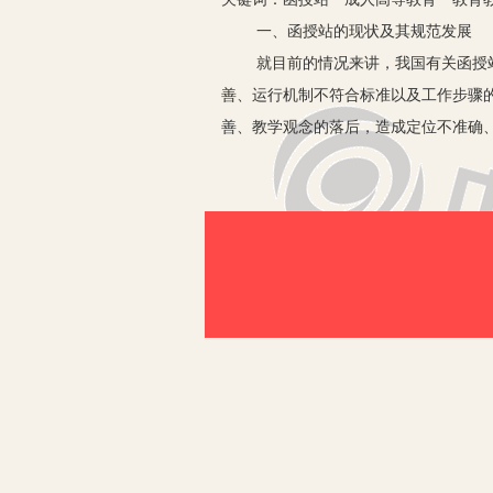
一、函授站的现状及其规范发展
就目前的情况来讲，我国有关函授
善、运行机制不符合标准以及工作步骤
善、教学观念的落后，造成定位不准确
目前，党中央根据我国的具体国情
的章程，认真落实党提出的任务，多层
习，为祖国和社会培养一批又一批优秀
二、教育教学质量是函授教育的永
1.树立现代教育的质量观和价值观
有关于教育质量问题，我们可以从
第一，教育质量并不是绝对的，它
的重要因素。因此，任何方面的提高都
到的硬件设施有一定的标准。
第二，对于普通高校的教育标准，
同层次、同规格水平”；而函授教育，