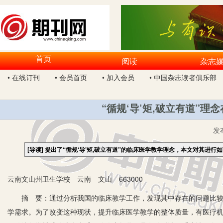
首页
阅读
杂志
• 在线订刊
• 会员首页
• 加入会员
• 中国杂志读者俱乐部
“循规‘导’矩,破立有道”
发
[导读]
提出了“循规‘导’矩,破立有道”的临床医学教学理念，本文对其进行
云南文山州卫生学校 云南 文山 663000
摘 要：通过分析我国的临床教学工作，发现其中存在的问题比较多
学需求。为了改变这种现状，提升临床医学教学的整体质量，有医疗机构