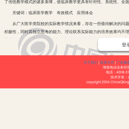
了传统教学模式的诸多束缚，使临床教学更具有针对性、系统性、全
关键词：临床医学教学 有效模式 应用体会
从广大医学类院校的实际教学情况来看，存在一些亟待解决的问题，
积极性，同时其独立思考的能力、理论联系实际能力的培养效果均不理想
模式(CBL)，着重强调学生的主体地位。但是这些教学模式起源于欧
登
务重，仍然以考试为主要的考核形式，因此以上新型教学模式的开展
经验、体会进行了总结，提出了“循规‘导’矩,破立有道”的临床医学教
关于我们
|
联系方式
|
广告服
一、明确教学对象(Audience)
增值电信业务经营许
电话：4008-3
技术开发：
临床医学教学，首先需要确定教学对象是谁，并了解他们的具体情况
copyright 2004 ChinaQk
同专业的学生学习的专业知识也基本一致，但是每一名学生的知识基
模式，难以满足全体学生的学习需求。另外，由于教学对象是没有临
知规律，保证课程教学内容与学生的学习能力相符合。教师只有找准教
够收到理想的教学效果。
二、搭建教学框架(Building)