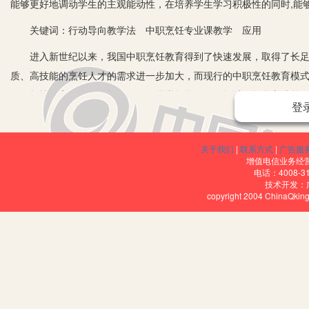
能够更好地调动学生的主观能动性，在培养学生学习积极性的同时,能
关键词：行动导向教学法 中职烹饪专业课教学 应用
进入新世纪以来，我国中职烹饪教育得到了快速发展，取得了长足
质、高技能的烹饪人才的需求进一步加大，而现行的中职烹饪教育模
的积极性不高、学习目标不明确、课堂教学氛围沉闷以及教学方法单
登
动导向教学法，不仅能够突出学生在学习中的主体地位，还能强化学
校烹饪专业在教学过程中采用的行动导向教学为例进行论述。
关于我们
|
联系方式
|
广告服
一、行动导向教学法的定义
增值电信业务经营许
电话：4008-3
技术开发：
行动导向教学法是我国从西方发达国家引进的一种新的职业教育模式
copyright 2004 ChinaQk
标，让学生在活动中学会思考、学会操作，以此提升学生的职业能力
二、在中职烹饪专业教学中实施行动导向教学法的意义
为适应市场发展需求，中职烹饪专业为宾馆酒店行业培养初、中级适
于发挥学生在课堂中的主体作用，能够更好地调动学生的主观能动性
三、加强教师实施行为导向教学法的培训和提升