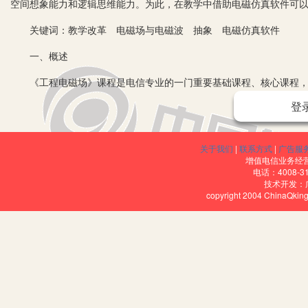
空间想象能力和逻辑思维能力。为此，在教学中借助电磁仿真软件可
关键词：教学改革 电磁场与电磁波 抽象 电磁仿真软件
一、概述
《工程电磁场》课程是电信专业的一门重要基础课程、核心课程，引
教学方式，课程内容主要分为“电场”和“磁场”两种场属性，注重对电
登
学物理和电路基础等知识，课程内容过于理论和抽象，学生理解起来
养符合我国社会主义发展需求的专业人才，这些问题需要在长期的教
关于我们
|
联系方式
|
广告服
增值电信业务经营许
二、教学难点剖析
电话：4008-3
技术开发：
通过实际教学和调查研究发现主要存在以下两个问题：
copyright 2004 ChinaQk
1.有效学时数不足。
由于高等教育改革，很多课程的课时数减少，“工程电磁场”这门课
师可以有效使用的理论教学时数必然会进一步减少，教师在课堂上对
习。