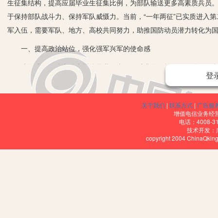
生征集结构，提高应届毕业生征集比例，为部队输送更多高素质兵员。今
于保持部队战斗力、保持军队威慑力。当前，“一年两征”已实质进入
军入伍，需要军队、地方、高校共同努力，助推国防动员潜力转化为
一、提高政治站位，强化强军兴军的使命感
建设巩固国防和强大军队是我们党孜孜以求的目标。2020年，习近
登
人才强军、依法治军，全面推进军事理论、军队组织形态、军事人员、武
入伍的8名大学生回信：“希望你们珍惜身穿戎装的机会，把热血挥洒
关于我们
|
联系方式
|
广告服
淬炼成钢，书写绚烂、无悔的青春篇章。”实现新时代党的强军目标，建
增值电信业务经营许
电话：4008-3
2016年，全国大学生报名参军超过100万。2017年，据教育部统
技术开发：
copyright 2004 ChinaQk
生应征报名和入伍人数实现双增长。2019年，全国大学生网上报名参军
自2009年我国开始成规模征集大学生参军入伍以来，直至2019年，
军报国热情持续高涨，应征报名人数突破300万。兵员质量不断提高，
月28日，国防部表示：“今年起，组织实施一年两次征兵。上半年征兵将于
继续以大学生为重点征集对象，突出各级各类学校毕业生征集，优先批
延揽各方面优秀人才投身强军事业，各级党委、人民政府、高校重任