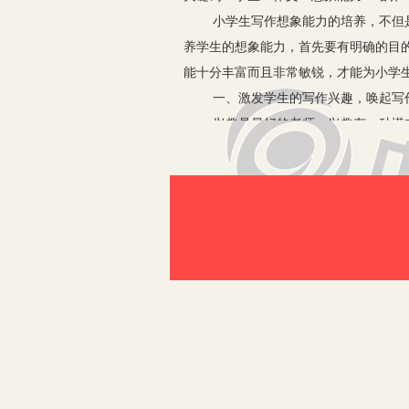
小学生写作想象能力的培养，不但
养学生的想象能力，首先要有明确的目
能十分丰富而且非常敏锐，才能为小学
一、激发学生的写作兴趣，唤起写
兴趣是最好的老师。兴趣有一种潜
乐之者。句中的“好之”指的是爱好，“
有所成。写作也是这样，要成功，必须
都安排有小练笔，这一练习为开发小学
积极性，他们忆自己所见、写自己所想
二、扩展想象，使文章的思想深刻
如《卖火柴的小女孩》，文章为了
的奶奶，使学生从女孩的幻想中体味到
中为了充实文章的内容及主题，运用扩
小学教材每学期安排有看图作文、
写、补写、续写的方法加强对扩展想象
三、对比想象，使文章的主题更加