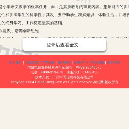
是小学语文教学的根本任务，而且是素质教育的重要内容。想象能力的训
的性和训练学生的科学性；其次，要帮助学生积累知识、体验生活，并培
生的终身学习、工作奠定坚实的基础。
作意识，培养创新思维
在的魔力，一旦入了迷，人们就会乐意而为之，并且坚持到底。孔子曾经
登录后查看全文...
乐之”则指的是兴趣。古今中外，许多有成就的人都是首先产生浓厚的兴趣
首先有浓厚的兴趣。写作兴趣要在平时的教学活动过程中培养，从多练笔
关于我们
|
联系方式
|
广告服务
|
招聘信息
|
服务声明
|
友情链接
|
期刊联盟
生的想象力、发展创新思维提供了素材。爱因斯坦曾经说过：想象力远比
增值电信业务经营许可证编号：粤-B2 20040576
、抒自己所感，使学生的创新思维从这里开始。
电话：4008-319-678 客服QQ：51400436
技术开发：广州中同信息科技有限公司
copyright 2004 ChinaQking.Com All Right Reserved 期刊网 版权所有
表现小女孩的寒冷、饥饿和孤独这一现实，作者想象到那擦然火柴后眼前
了资本主义社会中儿童的悲惨境遇，从而对文章的中心有了深刻的认识。
展想象，取得了较好的效果。
看图学文、学句、说话训练，这些都是训练扩展想象的好途径。此外，小
的培养。
鲜明