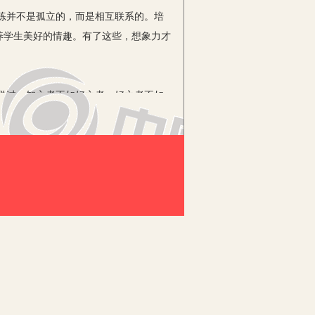
练并不是孤立的，而是相互联系的。培
养学生美好的情趣。有了这些，想象力才
说过：知之者不如好之者，好之者不如
，然后持之以恒，经过不懈努力，最后终
开始，从语言实践入手。小学语文课后面
知识更重要。通过练笔调动了学生的创作
出现了温暖的火炉、喷香的烤鹅、慈祥
学生有了类似的体会，有很多同学在写作
学课文有很多可以采用扩写、改写、缩