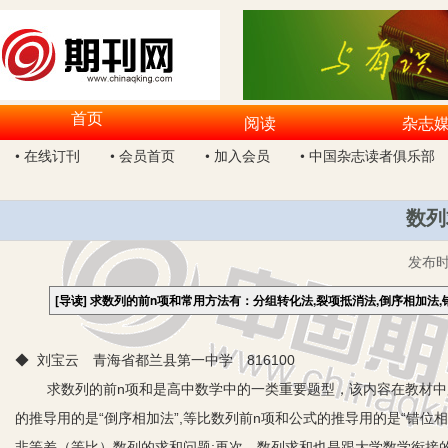
首页
阅读
杂志
• 在线订刊
• 会员首页
• 加入会员
• 中国杂志读者俱乐部
数列
发布
[导读]
求数列的前n项和常用方法有：分组转化法,裂项抵消法,倒序相加法,
◆ 刘宝云 青海省都兰县第一中学 816100
求数列的前n项和是高中数学中的一类重要题型，该内容在教材中所
的推导用的是“倒序相加法”,等比数列前n项和公式的推导用的是“错位
非等差（等比）数列的求和问题;再次，数列求和也是跟大学数学衔接