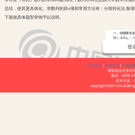
总结，使其更具体化。求数列的前n项和常用方法有：分组转化法,裂项
下面就具体题型举例予以说明。
登
关于我们
|
联系方式
|
广告服
增值电信业务经营许
电话：4008-3
技术开发：
copyright 2004 ChinaQk