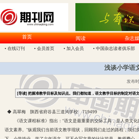
首页
阅读
杂志
• 在线订刊
• 会员首页
• 加入会员
• 中国杂志读者俱乐部
浅谈小学语文
发布
[导读]
把握准教学目标及知识点。我们都知道，语文教学目标的制定对语
◆ 高翠梅 陕西省府谷县三道沟学校 719499
《语文课程标准》指出：“语文是最重要的交际工具，是人类文化的
语文素养。”纵观我们当前语文教学现状，回顾我们走过的路程，我们
下。小学毕业，学了六年语文，可不会写文章的比比皆是。教师费心