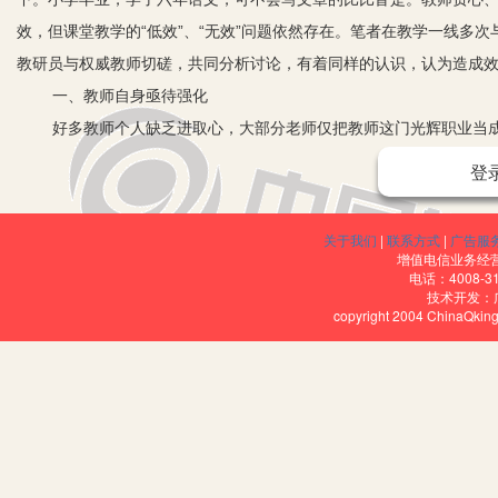
效，但课堂教学的“低效”、“无效”问题依然存在。笔者在教学一线多
教研员与权威教师切磋，共同分析讨论，有着同样的认识，认为造成
一、教师自身亟待强化
好多教师个人缺乏进取心，大部分老师仅把教师这门光辉职业当成
付上面的检查，往往以忙于备课、上课、批改学生作业等日常工作为
登
形式而已，为的是应付学校的业务检查。还有的却把时间情愿花在网
的现状存在，怎么能提高课堂教学效率呢？笔者认为这是造成课堂效
关于我们
|
联系方式
|
广告服
二、解读教材和驾驭课堂能力亟待提高
增值电信业务经营许
电话：4008-3
要认真研读新课程要求与标准，把握好各年级的教学新要求，深层
技术开发：
copyright 2004 ChinaQk
仅停留在浅层次，必须要深刻理解，融会贯通。
新课改已经进行了十多年了，相关培训老师们也参与了不少，可是当问
们不知道各年段的知识序列，也不知道怎样理解“正确、流利、有感情
等等。更有必要驾驭好课堂教学，解读好教材，瞄准教学目标和知识
把握准教学目标及知识点。我们都知道，语文教学目标的制定对语
向，航船就很难准确抵达目的地。对目标把握不准、理解浅显会直接