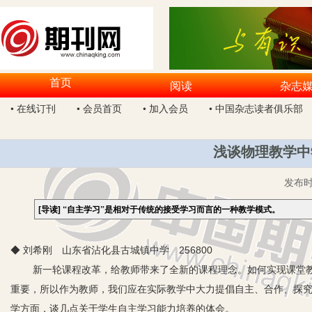
首页
阅读
杂志
• 在线订刊
• 会员首页
• 加入会员
• 中国杂志读者俱乐部
浅谈物理教学中
发布
[导读]
“自主学习”是相对于传统的接受学习而言的一种教学模式。
◆ 刘希刚 山东省沾化县古城镇中学 256800
新一轮课程改革，给教师带来了全新的课程理念。如何实现课堂教育素
重要，所以作为教师，我们应在实际教学中大力提倡自主、合作、探
学方面，谈几点关于学生自主学习能力培养的体会。