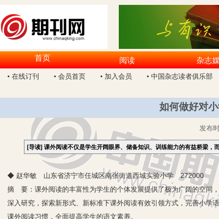
首页
阅读
杂志
• 在线订刊
• 会员首页
• 加入会员
• 中国杂志读者俱乐部
如何做好对小
发布
[导读]
课外阅读不仅是学生开阔眼界、储备知识、训练能力的有益桥梁，
◆ 赵华敏 山东省济宁市任城区南张街道西城实验小学 272000
摘 要：课外阅读的丰富性为学生的个体发展提供了极为广阔的空间
深入研究，探索新形式、新标准下课外阅读有效引领方式，完善小学
课外阅读习惯，全面提高学生的语文素养。