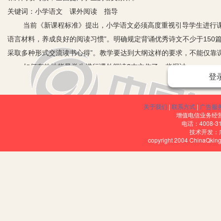
关键词：小学语文 课外阅读 指导
当前《新课程标准》提出，小学语文必须高度重视引导学生进行课外
语言材料，养成良好的阅读习惯”。明确规定背诵优秀诗文不少于150
采取多种形式交流读书心得”。教学要达到大纲这样的要求，不能仅靠
如何有效地指导学生进行课外阅读?本文作了一些探讨。
登
一、营造良好的读书环境和氛围
学校读书环境是一种语言，良好的读书环境的能够激发师生的读书欲
关于我们
|
联系方式
|
广告服
步规范了图书角的建设，学生的课外书籍实现资源共享。充分利用教室
增值电信业务经营许
人类进步的阶梯”、“读书破万卷，下笔如有神”、“书山有路勤为径，
电话：4008-3
技术开发：
二、培养阅读兴趣，让学生爱读书
copyright 2004 ChinaQk
1.“以讲诱导法”。孩子不爱课外书，从根本上说是对课外书缺少
象，让孩子产生对课外书的一种向往。每周三的阅读课，我们根据不
地、精典名著，用生动的描述和精彩部分的嘎然而止，激发学生强烈
2.“以身示范法”。古语道：其身正，不令则行；其身不正，虽令
一起撰写读后感、共编阅读小报。我们用自身阅读的状况、频率、习
课外阅读。