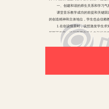
一、创建和谐的师生关系和学习气
课堂音乐教学成功的前提和关键因素，
的创造精神和主体地位，学生也会信赖教
1.在创设情景时，设想激发学生求知
新颖而有趣，这样容易在学生中引起共
握的知识基础之中，造成心理上的悬念
2.丰富材料，呈现方法。通过采用多
舞、演、说等活动展开二度、三度的创
3.及时反馈，激励进取。了解自己学
现、纠正错误，调整学习方法。教师的
鼓励为主,不要让学生感觉你高高在上
学生把你当作朋友以后，你的教育观念
种良好的气氛下，学生听课的积极性高
师、心理相容、教学相长”的和谐师生
二、要精心设计教学内容的讲解方
教学内容是一堂音乐课的核心，也是初