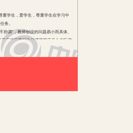
尊重学生，爱学生，尊重学生在学习中
学任务。
不协调”，教师创设的问题易小而具体、
样善于将所要解决的课题寓于学生实际掌
师还可以通过师生共同参与的唱、奏、
学习的愿望。及时反馈能帮助学生及时发
动机最主要的外部因素。教师的反馈应以
产生亲近感。让学生明白你的真诚，当
种轻松自然、亲切和谐的课堂气氛，在这
因此，与学生建立“民主平等、爱生尊
。而教师既要完成教学内容，又要取得