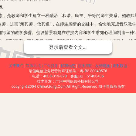
氛
是教师和学生建立一种融洽、和谐、民主、平等的师生关系。如教师
师，进而“亲其师，信其道”，在师生感情的交融中，愉快地完成音乐教
欲望的教学步骤。创设情景就是在讲授内容和学生求知心理间制造一种“
鸣，同时要有一定的教学步骤，有适当的难度，有启发性，步步深入，这
登录后查看全文...
。
媒体、钢琴、打击乐等多种方式来激发学生对学习材料的浓厚兴趣。教
关于我们
|
联系方式
|
广告服务
|
招聘信息
|
服务声明
|
友情链接
|
期刊联盟
作来达到激发学生音乐兴趣的目的。
增值电信业务经营许可证编号：粤-B2 20040576
习活动的进展情况，本身就是一种巨大的推动力量，会激发学生进一步
电话：4008-319-678 客服QQ：51400436
技术开发：广州中同信息科技有限公司
任何反馈对学生来讲都是评价的含义，教师如何进行评价是影响学生学习
copyright 2004 ChinaQking.Com All Right Reserved 期刊网 版权所有
，应该尊重学生、信任学生，与学生交朋友，真诚地对待学生，使学生对你
、你的教育方式，很容易得到他的认可。这种融洽的师生关系，能营造一
，反应迅速，思维活跃，有利于他们心智的充分发挥，从而提高课堂效率。
关系，是提高课堂教学的重要条件。
法
中音乐教学的基本任务。所以教师上一堂课，首先要将教学任务完成