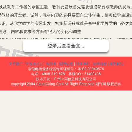
以及教育工作者的永恒主题，教育要发展首先需要也必然要求教师的发展
是教材的开发者。诚然，教材内容的选择要面向全体学生，使每位学生通
知识。从化学教学的实际出发，实施新课程标准是初中化学教学的当务之
理念、内容和要求等方面有很大的变化和调整
养学生的创新精神和实践能力，培养学生终身学习的愿望和能力，培养学
登录后查看全文...
者和接班人奠定基础的宗旨。而教学大纲侧重在使学生学习一些化学基本
些化学实验和计算的基本技能，初步认识化学在实际中的应用。
关于我们
|
联系方式
|
广告服务
|
招聘信息
|
服务声明
|
友情链接
|
期刊联盟
目标从知识与技能、通过和方法、情感态度与价值观三个方面全面地阐述
增值电信业务经营许可证编号：粤-B2 20040576
电话：4008-319-678 客服QQ：51400436
技术开发：广州中同信息科技有限公司
向，强调形成积极主动的学习态度，使获得基础知识与基本技能的过程，同
copyright 2004 ChinaQking.Com All Right Reserved 期刊网 版权所有
、旧”和过于注重书本知识的现状，加强了课程内容与学生生活以及现代社会
础知识和技能。
调接受学习、死记硬背、机械训练的现状，倡导学生主动参与、乐于探究、
题的能力以及交流与合作的能力。
与选择的功能，强化评价的诊断、激励与发展功能，即发挥了评价对促进学