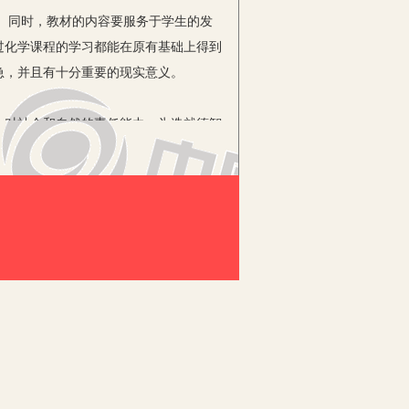
。同时，教材的内容要服务于学生的发
过化学课程的学习都能在原有基础上得到
急，并且有十分重要的现实意义。
生对社会和自然的责任能力，为造就德智
概念和基础原理，学习几种常见的元素和
了义务教育阶段化学课程标准的培养目
时成为学会学习和形成正确价值观的过
和科技发展的联系，关注学生的学习兴趣
勤于动手、培养学生搜集和处理信息的能
生发展、提高教师教学实践的功能。