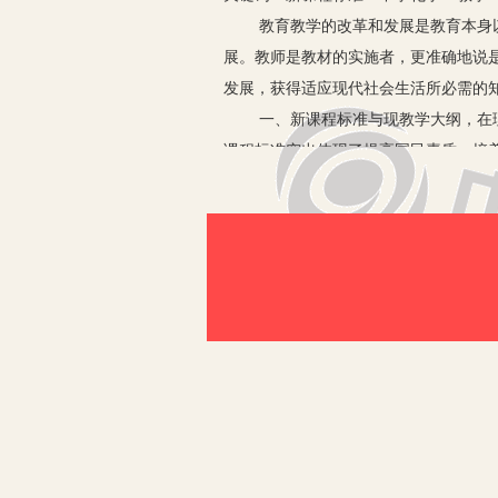
教育教学的改革和发展是教育本身
展。教师是教材的实施者，更准确地说
发展，获得适应现代社会生活所必需的
一、新课程标准与现教学大纲，在
课程标准突出体现了提高国民素质，培
体美等全面发展的社会主义事业的建设
一些重要的化合物的基础知识，学习一
与教学大纲相比，课程标准的具体
标，其特点是：
1.改变了过于注重知识传授的倾
程。
2.改变了课程内容“难、繁、偏
和经验，选择了学习终身学习必备的基
3.改变了课程实施过程中过于强
力、获取新知识的能力、分析和解决问
4.改变了课程评价过分强调甄别