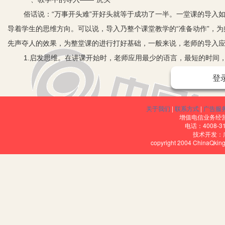
俗话说：“万事开头难”开好头就等于成功了一半。一堂课的导入
导着学生的思维方向。可以说，导入乃整个课堂教学的“准备动作”，为
先声夺人的效果，为整堂课的进行打好基础，一般来说，老师的导入
1.启发思维。在讲课开始时，老师应用最少的语言，最短的时间
级讲师于漪说：“在课堂教学中要培养、激发学生的兴趣，首先应抓住
登
点、心理状态、知识能力基础、爱好兴趣等。做到态度语言和蔼可亲
入“角色”。苏霍姆林斯曾说：“如果教师不想办法使学生产生情绪高
关于我们
|
联系方式
|
广告服
而使不动感情的劳动带来疲劳。”因为积极的思维活动是课堂教学成功
增值电信业务经营许
电话：4008-3
2.设境激情。学生情感的触发，往往与一定的情境有关。教师在
技术开发：
copyright 2004 ChinaQk
生创造一个可感情境，让他们置身其中，深入体验教材的内涵。学生
切感人，能够触碰到学生的内心深处，发动他们的情绪想象。这就需
的思想得到强化和升华。
3.简洁凝练。莎士比亚曾说：“简洁是智慧的灵魂，冗赘是肤浅
以最小的精力换取最大的成效，称为效果；以最短的时间换取最大的
术所力求的，课堂上的分分秒秒都是非常宝贵的。不容许有丝毫的浪