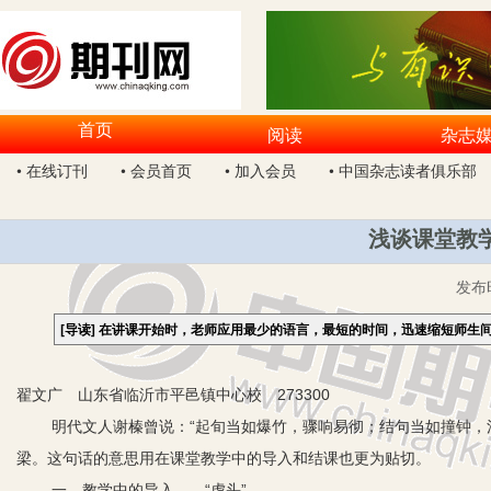
首页
阅读
杂志
• 在线订刊
• 会员首页
• 加入会员
• 中国杂志读者俱乐部
浅谈课堂教学
发布
[导读]
在讲课开始时，老师应用最少的语言，最短的时间，迅速缩短师生
翟文广 山东省临沂市平邑镇中心校 273300
明代文人谢榛曾说：“起旬当如爆竹，骤响易彻；结句当如撞钟，
梁。这句话的意思用在课堂教学中的导入和结课也更为贴切。
一、教学中的导入——“虎头”