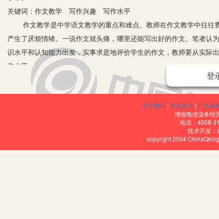
关键词：作文教学 写作兴趣 写作水平
作文教学是中学语文教学的重点和难点。教师在作文教学中往往
产生了厌烦情绪。一说作文就头痛，哪里还能写出好的作文。笔者认
识水平和认知能力出发，实事求是地评价学生的作文，教师要从实际
作水平。
登
一、发现学生作文中精妙的词句
著名教育家叶圣陶认为:“学生作文中任何一点可取的地方，都应
关于我们
|
联系方式
|
广告服
成一篇作文后，都希望得到老师的承认和肯定。教师对学生作文的要
增值电信业务经营许
鼓励为主，不求全责备，不扼杀学生创造的火花。即使学生作文中有
电话：4008-3
技术开发：
学生只要用心去写了，在一篇作文中，总会有那么一些字词使用得比
copyright 2004 ChinaQk
评课上予以赏析、肯定和褒扬，从而激发学生写作的兴趣。
二、摘抄学生习作中精美语句
教师在批改学生作文时发现了用得好的字词、写得好的句子、段
能对这些好的句子、好的段落置之不理。如果这样不仅不能激发学生
取摘抄学生作文中精美语句的方法，以激发学生的写作兴趣。具体可以
姓名，同时要求学生把这些语句抄写在专门的摘抄本上。如果条件允