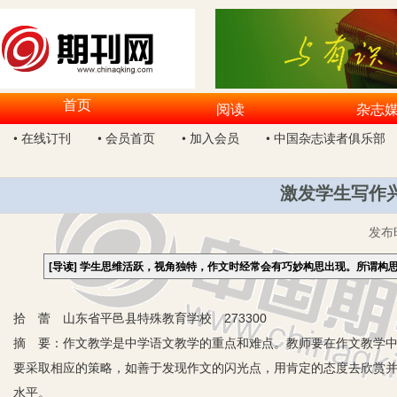
首页
阅读
杂志
• 在线订刊
• 会员首页
• 加入会员
• 中国杂志读者俱乐部
激发学生写作
发布
[导读]
学生思维活跃，视角独特，作文时经常会有巧妙构思出现。所谓构
拾 蕾 山东省平邑县特殊教育学校 273300
摘 要：作文教学是中学语文教学的重点和难点。教师要在作文教学
要采取相应的策略，如善于发现作文的闪光点，用肯定的态度去欣赏
水平。