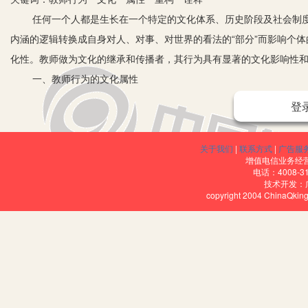
任何一个人都是生长在一个特定的文化体系、历史阶段及社会制
内涵的逻辑转换成自身对人、对事、对世界的看法的“部分”而影响个
化性。教师做为文化的继承和传播者，其行为具有显著的文化影响性
一、教师行为的文化属性
教师行为的养成深受其所在国家或地区历史文化的制约，这也是
登
场域经由社会生活实践及精神价值体系两条途径对人的发展产生重大
导向，例如受宗教信仰、价值取向、特定生活方式、生活习俗等方面
关于我们
|
联系方式
|
广告服
形成一个有机整体，规范、调节这教师行为，同时教师的行为也对这
增值电信业务经营许
电话：4008-3
揭示了文化要素之间、文化与社会之间、文化与教师发展之间的相互
技术开发：
copyright 2004 ChinaQk
品质。文化是一种相对稳定的意识形态，显性文化即中华民族的行为规
们对这一特定身份的认知是通过其行为加以判定，这就构成了教师的
教师内在心理品质的外化，即是教师内隐行为的表现，如教师知识、
例如教师信念提供给实际行为的是一种目的感，教师所持有信念对教
优劣，首先要了解教师的价值观、教育观及行为。因此，教师行为同
理、思考、创造、解决问题等内隐行为，以及有这些内隐行为在教学