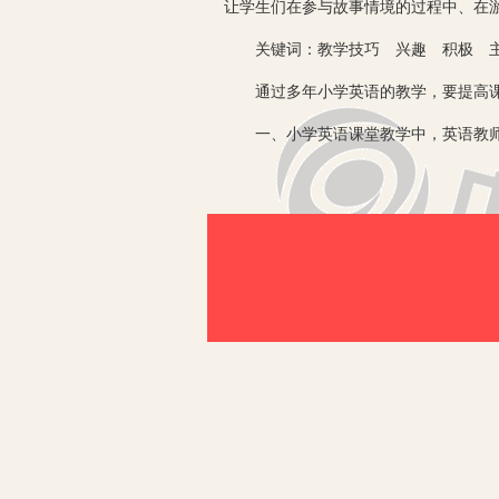
让学生们在参与故事情境的过程中、在
关键词：教学技巧 兴趣 积极 主
通过多年小学英语的教学，要提高课
一、小学英语课堂教学中，英语教师要
在小学阶段，小学生的言语表达能力有
语又是一门外国语言，比较拗口，所以
认识到学习英语的必要性，在学习英语
英语产生兴趣，才会积极主动地学习小
学生的心理特征和生理特点，进行有艺
英语教师认真学习教育教学的先进技术
教法来努力提高小学生在课堂中的兴奋
程教学改革的培训，上网搜索外地先进
的课堂教学模式来更换自己的课堂模式
教学导入、人物对比导入法等)、交际式
据教学内容的需要，设定一定的故事情