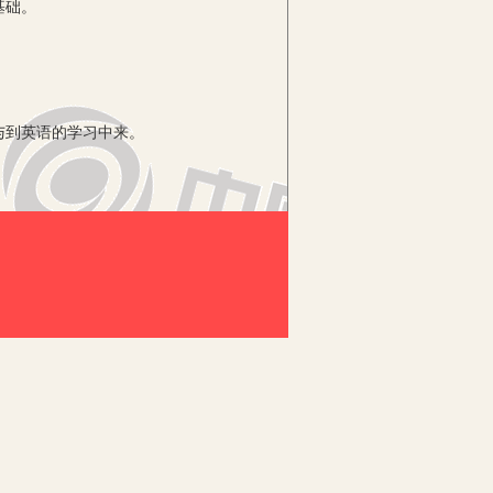
基础。
与到英语的学习中来。
出来，再加上小学生接触英语不久，英
须要让小学生意识到学习英语的重要性，
语有好感，有了学习英语的冲动，才会对
学的艺术，提高课堂教学的技巧，根据小
。这就需要有较高的教学技巧，需要小学
先进的英语课堂教学经验，用行之有效的
，有点提高，有点成就。我积极进行新课
努力学习他们先进的教学技巧，学习他们
游戏导入、教学故事情境导入、多媒体
语口语表达能力)、故事情境教学法(根
习，突破教学重点和难点)、小组合作