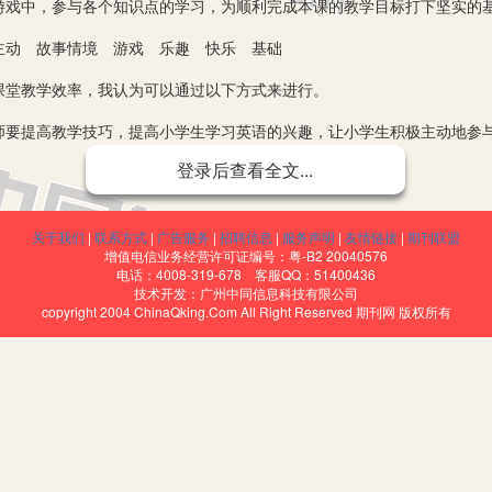
游戏中，参与各个知识点的学习，为顺利完成本课的教学目标打下坚实的
动 故事情境 游戏 乐趣 快乐 基础
堂教学效率，我认为可以通过以下方式来进行。
提高教学技巧，提高小学生学习英语的兴趣，让小学生积极主动地参
登录后查看全文...
限，口语能力不强，有时自己内心所思所想也不能够用语言顺利地表达
小学生学习英语的兴趣不高、积极性不强。要想让小学生学习好英语，必
的过程中让小学生有较大的收获，有积极快乐的体验，让小学生对学习英
关于我们
|
联系方式
|
广告服务
|
招聘信息
|
服务声明
|
友情链接
|
期刊联盟
增值电信业务经营许可证编号：粤-B2 20040576
学英语。因此，在小学英语的教学中，小学英语教师必须努力提高课堂教
电话：4008-319-678 客服QQ：51400436
技术开发：广州中同信息科技有限公司
术性的教学，让小学生对教学的过程充满渴望，都愿意参与教学的过程中
copyright 2004 ChinaQking.Com All Right Reserved 期刊网 版权所有
和先进方法，认真钻研英语教学大纲，积极与新课程改革接轨，吸取别人
点，让小学生认识到学习英语的快乐，让小学生在学习的过程中有点收获
的英语课堂教学模式，全国各地先进英语课堂改革先进个人的教学方法，
，来激发学生学习英语的兴趣。如采用导入法教学(可以根据教学内容采用
教学(让学生在学习的过程中采用意念或者交际式的学习方法，提高学生英
境，让学生们在参与故事情境的过程中，在各个闯关的关口进行小组合作学