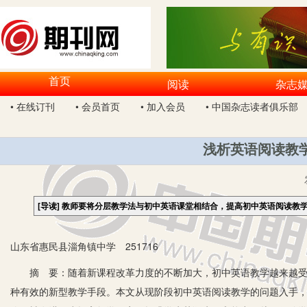
首页
阅读
杂志
• 在线订刊
• 会员首页
• 加入会员
• 中国杂志读者俱乐部
浅析英语阅读教
[导读]
教师要将分层教学法与初中英语课堂相结合，提高初中英语阅读教
山东省惠民县淄角镇中学 251716
摘 要：随着新课程改革力度的不断加大，初中英语教学越来越受重
种有效的新型教学手段。本文从现阶段初中英语阅读教学的问题入手