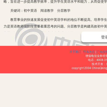
略，旨在进一步提高教学效率，提升学生英语水平和能力，从而促使
关键词：初中英语 阅读教学 分层教学
教育事业的快速发展促使初中英语学科的地位不断提高。培养学生的
力是英语教师现阶段需要着重思考的问题。分层教学是构建高效初中
中英语阅读教学质量，促进学生综合素质的发展。
登
一、分层教学法应用于初中英语阅读教学的积极作用
1.落实新课程标准的要求。新课程标准明确指出，英语课堂要面向
关于我们
|
联系方式
|
广告服
增值电信业务经营许
教学中，教师要利用分层教学活动，尊重每一个学生的学习权利，将
电话：4008-3
技术开发：
标准的要求。
copyright 2004 ChinaQk
2.有效提高学生学习兴趣。学生通常在英语基础方面参差不齐，且
一部分学生“抛弃”，这部分学生在课堂学习中无法得到进步或无法跟
层教学法的实质是因材施教。教师要针对学生的学习特点、理解水平
英语阅读学习的成就感，树立自信心。
二、英语阅读教学中应用分层教学的有效策略