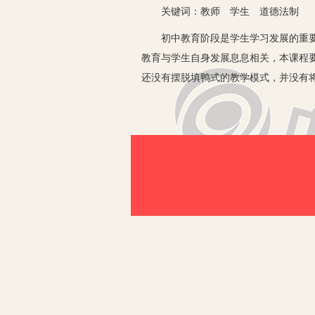
关键词：教师 学生 道德法制
初中教育阶段是学生学习发展的重要阶
教育与学生自身发展息息相关，本课程
还没有摆脱填鸭式的教学模式，并没有
如何优化初中道德与法治教学方法、增
一、初中道德与法治教学现状
这些年的教育教学工作使我深深体会到
的学生，教师需要投入和付出的不仅仅
慰，盼望老师的理解，同时更害怕受到
二、如何优化道德法制课
上课是教学实施的关键环节。教师必须
要求：
1.坚持正确的思想导向。教师要以马