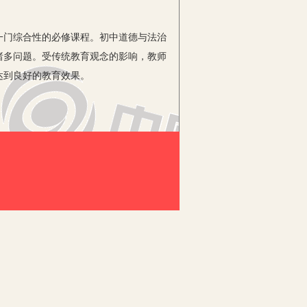
门综合性的必修课程。初中道德与法治
诸多问题。受传统教育观念的影响，教师
达到良好的教育效果。
得探讨的问题。
通过不断的教学体会，我认为面对现在
信任学生连在一起的。学生需要老师的抚
外，还要根据本学科的特点，做到以下
党的教育方针，使学生形成正确的世界