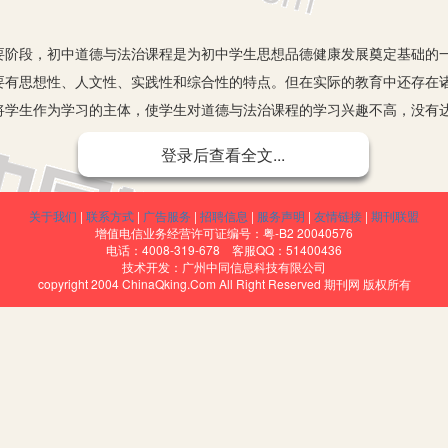
段，初中道德与法治课程是为初中学生思想品德健康发展奠定基础的一
要有思想性、人文性、实践性和综合性的特点。但在实际的教育中还存在
将学生作为学习的主体，使学生对道德与法治课程的学习兴趣不高，没有
强学生学习兴趣、提升初中道德与法治教学质量，是相关教育人员值
登录后查看全文...
关于我们
|
联系方式
|
广告服务
|
招聘信息
|
服务声明
|
友情链接
|
期刊联盟
：中学道德与法治课学生不爱学，教师教学累，授课效果却不太理想。
增值电信业务经营许可证编号：粤-B2 20040576
是时间、精力和脑力，还有感情也就是教师的爱。爱学生是和尊重学生、
电话：4008-319-678 客服QQ：51400436
技术开发：广州中同信息科技有限公司
来自老师的伤害。
copyright 2004 ChinaQking.Com All Right Reserved 期刊网 版权所有
做好课前准备。道法教师在上课过程中，除必须落实《中学教学常规》
列主义、毛泽东思想、邓小平理论和“三个代表”重要思想为指导，贯彻