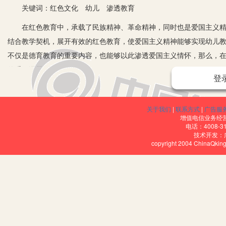
关键词：红色文化 幼儿 渗透教育
在红色教育中，承载了民族精神、革命精神，同时也是爱国主义精神
结合教学契机，展开有效的红色教育，使爱国主义精神能够实现幼儿
不仅是德育教育的重要内容，也能够以此渗透爱国主义情怀，那么，
的重要课题。
登
一、结合地域历史，开展红色参观活动
在滚滚的历史发展浪潮中，每一个阶段都凝结了可歌可泣的红色英雄
关于我们
|
联系方式
|
广告服
增值电信业务经营许
今日幸福生活的关键奠基石。如果在实际教学的过程中，能够与幼儿
电话：4008-3
技术开发：
与学习的积极性，收获极佳的教育效果。鉴于此，可以结合本地实情
copyright 2004 ChinaQk
例如，可以带领幼儿来到当地博物馆，了解当时的时代以及人们的生
单、最直接的讲故事的方式，将红色人物的英雄事迹传达给幼儿；或
的思考和感悟，体会红色文化的伟大。在讲述这些事件的过程中，还
展、民族复兴等所做出的卓越贡献，这样才能使幼儿就此树立全面的
二、融入园所游戏，开展红色实践活动