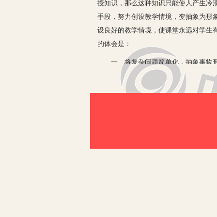
授知识，那么这种知识只能使人产生冷
手段，努力创设教学情境，变抽象为形
设良好的教学情境，使课堂永远对学生
的体会是：
一、将复杂问题简单化，抽象事物形
1.巧设比喻，便于记忆。
恰当地运用一些比喻，常起到“调味品
导：这弯弯的等温线是否更像一个安图享受
2.通过图片、实物标本等形式帮助
正所谓：百闻不如一见。中学生尤其是
学生如何才能区别多种多样的地表形态
二、培养兴趣，创建快乐学习原动
1.适时联系学生所关心的时事热点