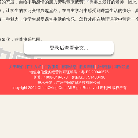
漠的态度，而给不动感情的脑力劳动带来疲劳。”兴趣是最好的老师，因此
象，让学生的学习变得兴趣盎然，在自主学习中感受到课堂生活的快乐，
有一种魅力，使学生感受课堂生活的快乐。怎样才能在地理课堂中营造一
象化，营造快乐氛围。
登录后查看全文...
”的作用，将知识趣味化。比如，总结等温线的分布规律时，可指着《一
关于我们
|
联系方式
|
广告服务
|
招聘信息
|
服务声明
|
友情链接
|
期刊联盟
的人呢？热时向冷的地方(高纬)跑(突出)，冷时向热(低纬)的地方跑(
增值电信业务经营许可证编号：粤-B2 20040576
电话：4008-319-678 客服QQ：51400436
技术开发：广州中同信息科技有限公司
学生理解。
copyright 2004 ChinaQking.Com All Right Reserved 期刊网 版权所有
初中学生的抽象思维能力还较低，将地理事物形象化、直观化更有助于他
呢？我们可以用幻灯片将各种典型地形的图片投影出来，同学们在观察归
力。
进行教学。