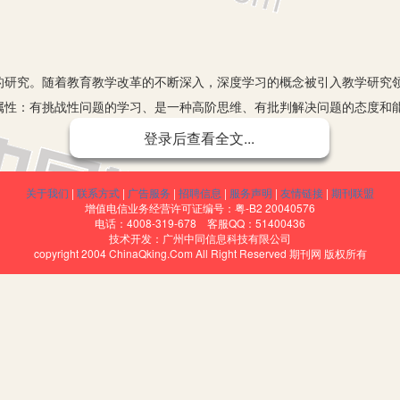
究。随着教育教学改革的不断深入，深度学习的概念被引入教学研究领
属性：有挑战性问题的学习、是一种高阶思维、有批判解决问题的态度和
登录后查看全文...
关于我们
|
联系方式
|
广告服务
|
招聘信息
|
服务声明
|
友情链接
|
期刊联盟
识和依赖心理盛行，深入研究本质的学习者甚少，应试应考学习大行其
增值电信业务经营许可证编号：粤-B2 20040576
思想和基本原理知之甚少，考试后更是所剩无几。
电话：4008-319-678 客服QQ：51400436
技术开发：广州中同信息科技有限公司
copyright 2004 ChinaQking.Com All Right Reserved 期刊网 版权所有
它文体仰仗文献，原创意识和原创能力严重退化。
生热衷于辅导资料，发言积极，表达流畅，作业正确，一片欣欣向荣的
理状态。需要是引发行为的动力，人的行为通常都受到需要的支配。“知
深度学习是建立在“乐之者”心理需要之上的。然而，“乐之者”的亢奋心