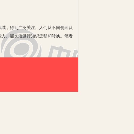
域，得到广泛关注。人们从不同侧面认
能力、能灵活进行知识迁移和转换。笔者
道。一些学习者甚至只购买刷题资料，
假象。
之者不如好之者，好之者不如乐之者”清
理状态并非自然生发的，需要教师去促