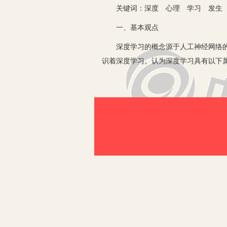
关键词：深度 心理 学习 发生
一、基本观点
深度学习的概念源于人工神经网络的研
识着深度学习。认为深度学习具有以下
认为，深度学习是一种深度心理。
二、当前学习方式弊端
在信息海量和节奏超快的当今，功利意
完全不管原著的学习，对于原著的基本
在写作领域，应用文体依赖模板，其
在中小学，这类现象也广泛存在。学
三、深度学习与深度心理探究
1.深度心理是具有强烈心理需要的心
楚地比较了心理需要的层递关系。显然，