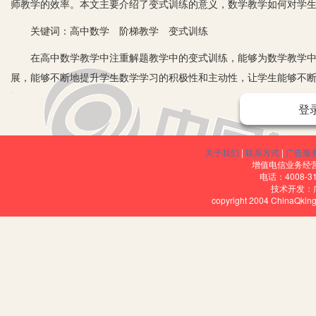
师教学的效率。本文主要介绍了变式训练的意义，数学教学如何对学
关键词：高中数学 阶梯教学 变式训练
在高中数学教学中注重解题教学中的变式训练，能够为数学教学中注
展，能够不断地提升学生数学学习的积极性和主动性，让学生能够不
惯。
登
一、变式训练的意义
变式训练在数学教学中能够让学生更好地对数学知识进行探究，让学
关于我们
|
联系方式
|
广告服
增值电信业务经营许
升学生的创新意识，让学生能够对数学问题进行灵活的解答，让学生
电话：4008-3
技术开发：
能够在良好的教学理念的影响下不断地发展和进步。同时变式训练能
copyright 2004 ChinaQk
能力，提高学生对知识的理解能力，有利于更好地提升学生数学解题
的活力，让学生能够打下良好见识的基础。
二、数学教学如何对学生进行有效的训练
1.不断地转变表述的方式。高中数学教学具有一定的深度，在这种
错误，不利于更好地提高学生数学学习的积极性和主动性，所以教师