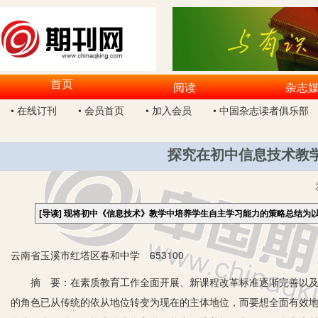
首页
阅读
杂志
• 在线订刊
• 会员首页
• 加入会员
• 中国杂志读者俱乐部
探究在初中信息技术教
[导读]
现将初中《信息技术》教学中培养学生自主学习能力的策略总结为
云南省玉溪市红塔区春和中学 653100
摘 要：在素质教育工作全面开展、新课程改革标准逐渐完善以及初
的角色已从传统的依从地位转变为现在的主体地位，而要想全面有效