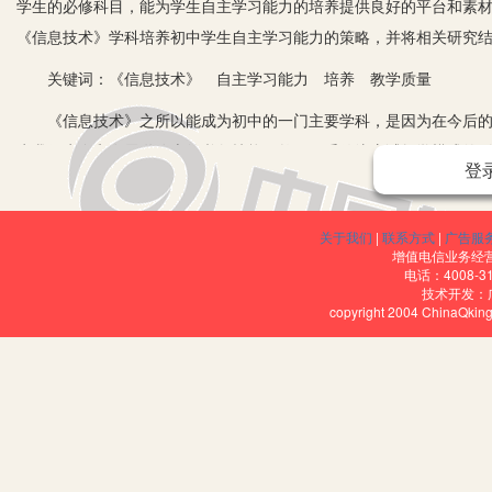
学生的必修科目，能为学生自主学习能力的培养提供良好的平台和素
《信息技术》学科培养初中学生自主学习能力的策略，并将相关研究
关键词：《信息技术》 自主学习能力 培养 教学质量
《信息技术》之所以能成为初中的一门主要学科，是因为在今后的工
为我们生存和发展道路上的必备技能。然而，受传统应试教学模式的
登
教师在开展教学工作时，普遍存在着重视理论知识教学、轻视学生实
是，随着新课程改革标准的完善，越来越多的教育工作者意识到培养
关于我们
|
联系方式
|
广告服
述，研究在初中《信息技术》教学中培养学生自主学习能力的策略这
增值电信业务经营许
的策略总结为以下几个方面：
电话：4008-3
技术开发：
copyright 2004 ChinaQk
一、转变教育理念，活跃课堂氛围
教师准确定位自己在教学活动中的角色，营造轻松愉悦的学习氛围，
下几个方面加以完善：首先，教师要转变自己在传统教学模式中主导
为学生积极主动地参与该学科的学习创造良好的机会。其次，在开展
爱好以及学生的性格特征等信息，继而设定明确、可行的学习目标，
变被动接受知识信息的学习模式。再次，活用教学模式，营造轻松愉