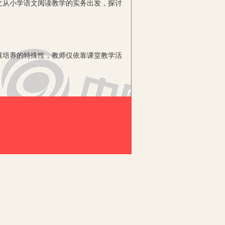
文从小学语文阅读教学的实务出发，探讨
培养的特殊性，教师仅依靠课堂教学活
的拓展教学是必不可少的。
，把阅读材料的名称、作者进行解释，
，缺乏认知动力，也就难以产生学习动
考试，因而往往听过就忘，拓展教学的效
方式进行拓展阅读教学，这就导致教师
用。一些教师在拓展阅读的教学上，不论
生掌握有效的拓展阅读方法，也会无形中