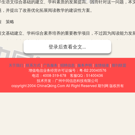
学生语文综合基础的建立、学科素质的发展提高。因而针对这一问题，本
题，并提出了改善优化拓展阅读教学的建设性方案。
读 策略
基础建立、学科综合素养培养的重要教学项目，不过因为阅读能力发展
的语文阅读素材和资料，所以要培养发展学生的语文阅读能力，实施阅读
登录后查看全文...
问题分析
文阅读教学时，往往喜欢采用查字典的方式实施照本宣科的语文拓展阅读
关于我们
|
联系方式
|
广告服务
|
招聘信息
|
服务声明
|
友情链接
|
期刊联盟
增值电信业务经营许可证编号：粤-B2 20040576
就算完成了拓展阅读教学，这样学生一方面对这样的知识内容不会感兴趣
电话：4008-319-678 客服QQ：51400436
技术开发：广州中同信息科技有限公司
而并不知道为何要了解这些知识，了解了有什么用，加之这些内容也不会
copyright 2004 ChinaQking.Com All Right Reserved 期刊网 版权所有
文阅读的拓展教学上，不分文体形式、阅读材料的内容，而统一使用一种
识，对学生了解阅读材料，掌握阅读方法，进行阅读解析并无实质上的作
或者书信体文章，始终采用一种拓展阅读方式进行教学，这样既不利于学
效果并不理想。