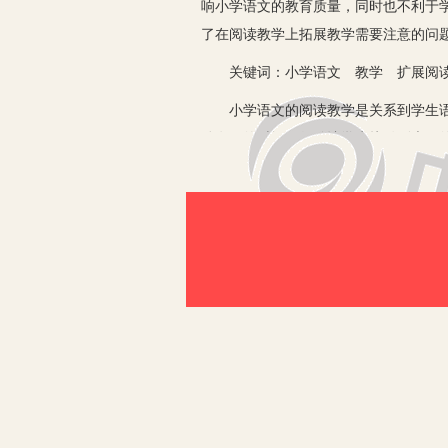
响小学语文的教育质量，同时也不利于
了在阅读教学上拓展教学需要注意的问
关键词：小学语文 教学 扩展阅
小学语文的阅读教学是关系到学生语文
动有限的时间，很难让学生接触到大量
一、小学语文拓展阅读教学存在的
1.拓展内容单一。一些教师在开展语
把百度百科上有关的知识点读给学生，
力，同时学生只获得拓展知识的灌输，
果很不理想。
2.拓展阅读形式僵化。一些教师在语
向学生提供的拓展知识很多是无用的知
是记叙文、说明文、议论文、诗歌韵文
增加学生阅读学习的负担，因而起到的