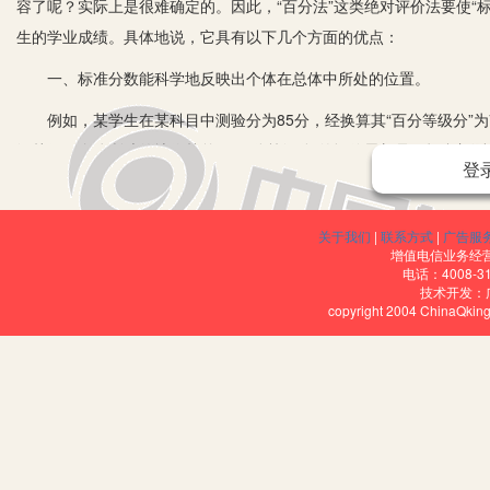
容了呢？实际上是很难确定的。因此，“百分法”这类绝对评价法要使“标
生的学业成绩。具体地说，它具有以下几个方面的优点：
一、标准分数能科学地反映出个体在总体中所处的位置。
例如，某学生在某科目中测验分为85分，经换算其“百分等级分”为75
级越低，个体所处的地位越差。“百分等级分”的评价思想是：把参加测
登
的地位，说明比该个体成绩低的百分比。换算公式为：
关于我们
|
联系方式
|
广告服
增值电信业务经营许
电话：4008-3
。
技术开发：
copyright 2004 ChinaQk
PR为百分等级。R为全体分数按从大到小的顺序排列后，原始分数
为：98，97，96.5，94，92，90.5，86，83，80.5，78.5
级分为：