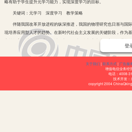
略有助于学生提升元学习能力，实现深度学习的目标。
关键词：元学习 深度学习 教学策略
伴随我国改革开放进程的纵深推进，我国的物理研究也日渐与国际接
现培养应用型人才的趋势。在新时代社会主义发展的关键阶段，作为
高等教育，对物理的重视一以贯之。但对很多初高中生而言，物理学
登
产生了抗拒厌恶心理。高中阶段至观重要，对学生来说如何将学习由
必须做的准备。这些正是元学习理论要解决的课题。
关于我们
|
联系方式
|
广告服
一、“元学习理论”概述
增值电信业务经营许
电话：4008-3
技术开发：
按照认知心理学理论，“元学习”指的是一种学习反思能力，更多强调
copyright 2004 ChinaQk
结合自身学习状况、自身特质有针对性地对自己的学习予以反思和评
终保持较好水平，从而确保学习质量和效率始终在线。对于学生来说“
的反思过程。这个过程中最重要的就是学生的自省和自觉，伴随其中
内驱动力的强大作用。
二、运用元学习理论推动高中物理深度学习的实践和策略