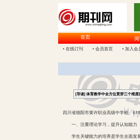
首页
阅
• 在线订刊
• 会员首页
• 加入会
[导读]
体育教学中全方位贯穿三个维度的
四川省德阳市黄许职业高级中学校 618
一、注重理论学习，提升认知能力
学生关键能力的培养是学生全面发展的