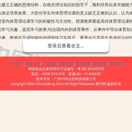
生建立正确的思维结构，在相关理论知识的指导下，顺利培养自身关键能
法保证培养效果。大部分学生对体育理论课的意义缺乏足够的认识，认为
对室内体育理论课学习的积极性与主动性。授课教师要提高对体育理论课
学习兴趣，提高学习效果;结合国内外的体育事件，从事件中导出体育知
兴趣。教师在完成技能的传授和练习实践后，要逐步引导学生形成对运动
登录后查看全文...
生思维能力的提升。体育理论教学要与学生记忆能力的培养关联起来。任
律，指导学生对体育技能的掌握进行科学的记忆，如记忆排球垫球要领可归
力”训练，是学生“认知能力”提升的重要环节和途径。
关于我们
|
联系方式
|
广告服务
|
招聘信息
|
服务声明
|
友情链接
|
期刊联盟
增值电信业务经营许可证编号：粤-B2 20040576
电话：4008-319-678 客服QQ：51400436
技术开发：广州中同信息科技有限公司
copyright 2004 ChinaQking.Com All Right Reserved 期刊网 版权所有
和综合素质的提高都有较大帮助，是体育教学过程中的一个重要环节。
学生养成相互合作、相互信任的友好关系，让学生在体育运动和课堂游戏
神在体育教学中的应用，体育教师在教学内容设置上要引入团队精神的针
精神的对应训练。教师可以将学生分成多个小组单元，每个小组选派组长
发学生的竞争心理，让学生在小组中充分发挥个人能力，在相互的沟通交
合理搭配，才能保证教学效果。一方面，教师要全面利用教学资源，比如