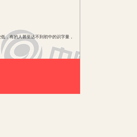
低，有的人甚至达不到初中的识字量，
的问题。在进入中职校园后，由于基础薄
，产生厌学的心理。与此同时，他们时常
力，容易产生哥们义气，常常因为一点小
职学生们既存在功利思想又有自卑感。
了技能知识已经很不错，但是由于文化程
敏感的自尊，加之文化程度比较低、心理
中职学校培养不出高素质、高质量的人