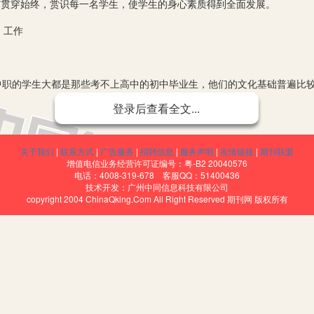
”贯穿始终，赏识每一名学生，使学生的身心素质得到全面发展。
 工作
职的学生大都是那些考不上高中的初中毕业生，他们的文化基础普遍比较
是一些排名落后的学生。他们在学习方法、学习习惯等方面都存在着很多
登录后查看全文...
较大，但是又不能改变现在的学习现状，所以在学习上就变得非常的颓废
导致对老师缺乏信任感。这些“差生”对于社会不良风气没有很好的辨识能
关于我们
|
联系方式
|
广告服务
|
招聘信息
|
服务声明
|
友情链接
|
期刊联盟
时间这样下去，其行为后果就会有很大的危害。
增值电信业务经营许可证编号：粤-B2 20040576
电话：4008-319-678 客服QQ：51400436
技术开发：广州中同信息科技有限公司
指精神面貌和心理特征的总和。近几年，由于功利主义的思想的传播，中
copyright 2004 ChinaQking.Com All Right Reserved 期刊网 版权所有
能型人才，但是文凭偏低，有的学生看重的是个人的利益，觉得自己学到
灰心丧气，觉得自己的前途非常渺茫；另一个方面就是学生们有着过度又
能发生难以收拾的校园暴力事件。
教育中，很多人把中职教育看做是最底层、最低端的教育。他们普遍认为
认识。