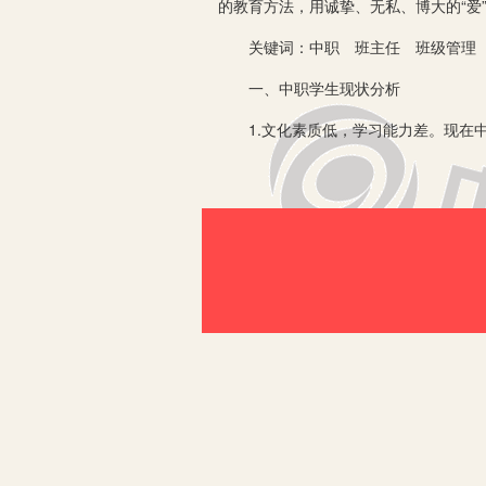
的教育方法，用诚挚、无私、博大的“爱
关键词：中职 班主任 班级管理
一、中职学生现状分析
1.文化素质低，学习能力差。现在中
在初中也不是成绩非常优秀的学生，都
弱，对某些课程难以理解，学习压力比
会成为老师批评的对象，久而久之就会
事就大打出手，酿成团伙行为，如果长
2.个性和心理发展有缺陷。个性主要
与高职教育不同，中职教育在于培养技
度偏低，害怕走向社会遭人冷落，继而
问题严重、心胸狭窄，因为一句话就可
3.管理的环境具有复杂性。在现代的
才，外界对中职学校有了一个最低端的