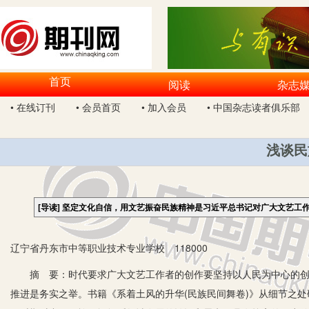
首页
阅读
杂志
• 在线订刊
• 会员首页
• 加入会员
• 中国杂志读者俱乐部
浅谈民
[导读]
坚定文化自信，用文艺振奋民族精神是习近平总书记对广大文艺工
辽宁省丹东市中等职业技术专业学校 118000
摘 要：时代要求广大文艺工作者的创作要坚持以人民为中心的创作
推进是务实之举。书籍《系着土风的升华(民族民间舞卷)》从细节之