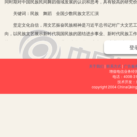
同时期对中国民族民间舞蹈领域发展的认识和思考，具有较高的研究
关键词：民族 舞蹈 全国少数民族文艺汇演
坚定文化自信，用文艺振奋民族精神是习近平总书记对广大文艺工
向，以民族文艺展示新时代我国民族的团结进步事业、新时代民族工作
艺工作的职责和担当上，如何唱响“中华民族一家亲、同心共筑中国梦
登
一、记录少数民族文化艺术领域的发展特点及独特性
《系着土风的升华(民族民间舞卷)》向读者全面展示了全国少数民
关于我们
|
联系方式
|
广告服
增值电信业务经营许
《看，那片广袤的田野》一文中提到，“全国少数民族文艺会演”不但
电话：4008-3
技术开发：
的最佳舞台。从文中可知，“第四届全国少数民族文艺会演”有来自全
copyright 2004 ChinaQk
江东先生认为，各族艺术家们坚持不懈、辛勤付出，用他们的智慧与
态正发挥着它积极的影响与作用。作者在书中分析了我国少数民族艺
着少数民族的成长过程，升华着少数民族的族群感情；二是少数民族
民族艺术的差异化也是其最可贵的价值，而差异化使少数民族文艺具
二、细评全国少数民族文艺会演节目特点及艺术造诣