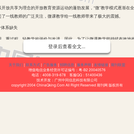
放共享为理念的开放教育资源运动的蓬勃发展，“微”教学模式逐渐在全
起了一线教师的广泛关注，微课教学给一线教师带来了极大的震撼。
价体系缺失
重过程，轻教学的评价与改进。因此，为了让微课教学能持续有效地推
登录后查看全文...
的微课评价体系。
情境评价空白
关于我们
|
联系方式
|
广告服务
|
招聘信息
|
服务声明
|
友情链接
|
期刊联盟
学生的思想实际出发，多方面创设情境，引导学生主动地参与到课堂学
增值电信业务经营许可证编号：粤-B2 20040576
电话：4008-319-678 客服QQ：51400436
教学实效。但教学中往往忽视“创设情境”。而实施微课教学，开展适合中
技术开发：广州中同信息科技有限公司
copyright 2004 ChinaQking.Com All Right Reserved 期刊网 版权所有
教师学习 “微课教学评价”理论
线德育教师的教学理念。在实践过程中，通过全员培训、开设微讲座，对翻