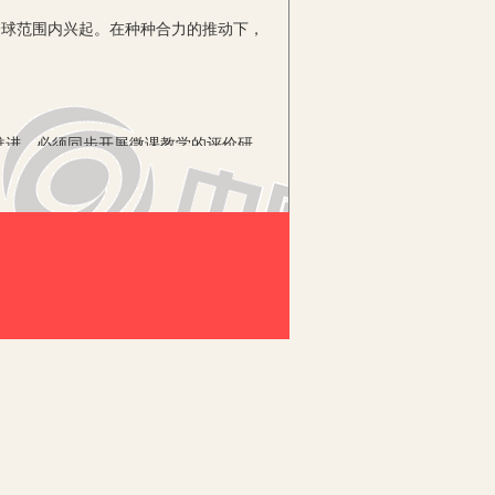
球范围内兴起。在种种合力的推动下，
进，必须同步开展微课教学的评价研
习中来，使学生在愉悦中接受教育，真
职学生德育学习情境的学业评价，恰恰是
转教学、微课设计、微视频制作技术、微