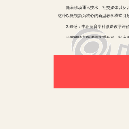
随着移动通讯技术、社交媒体以及以开
这种以微视频为核心的新型教学模式引
2.缺憾：中职德育学科微课教学评
当前的德育微课教学重开发，轻应用，
究，建构一套适合职高德育学科的科学
3.遗憾：中职德育学科微教学的微
中职德育大纲强调：必须从教材内容和
正做到寓教于乐，切实提高思想品德课
弥补这个遗憾的重要路径与办法。
二、实施策略
1.翻转“微”理念：开展校本研修，组织
(1)校本研修：“翻转”中职学校一
课资源运用进行了一系列校本研修。