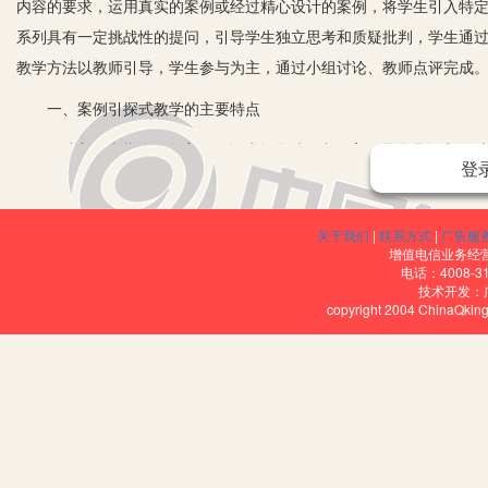
内容的要求，运用真实的案例或经过精心设计的案例，将学生引入特
系列具有一定挑战性的提问，引导学生独立思考和质疑批判，学生通
教学方法以教师引导，学生参与为主，通过小组讨论、教师点评完成
一、案例引探式教学的主要特点
1.以案例为载体。在案例引探式教学过程中，案例是学员探究的对
登
必须符合以下几条要求：(1)真实性。案例必须源于执勤、执法中的
例如近期发生的典型案例、热点案例。(2)典型性。所选案例应该是在
关于我们
|
联系方式
|
广告服
性。案例应体现现场背景的复杂性和案情的瞬间多变性，这才有探究
增值电信业务经营许
关的、本质的和非本质的各种复杂因素相互纠缠在一起的案例，往往
电话：4008-3
技术开发：
共同思考和理解问题的实质。(4)目标性。在案例引探式教学中，无
copyright 2004 ChinaQk
学目的环环相扣。
2.以交往为本质。案例引探式教学体现了教与学的统一，其统一的
(1)教员在交往中扮演“导演”的角色。①由管理者转化为引导者：
标的要求持续发展。②由知识传授者转化为促进者：学生在探究讨论
的作用，鼓励学员创新，支持不同意见的交锋，促进探究向纵深发展。③