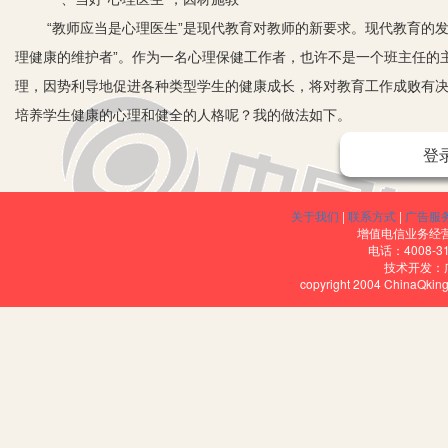
“教师应当是心理医生”是现代教育对教师的新要求。现代教育的
理健康的维护者”。作为一名心理保健工作者，也许不是一个班主任的
理，因势利导地促进各种类型学生的健康成长，将对教育工作成败有
培养学生健康的心理和健全的人格呢？我的做法如下。
1.一把钥匙开一把锁。每个学生的素质、才能、知识、个性和兴
登
着不同的看法，这就要求班主任老师深入学生中间，与学生交朋友，
的形式，因人因时因地而异做思想政治工作，做到“一把钥匙开一把锁
关于我们
|
联系方式
|
广告服
对症下药，把“心理医生”工作做好、做活、做细，达到因材施教的目的
增值电信业务经营许
电话：4008-3
2.循循善诱。班主任帮助后进生不能急于求成，对暂时后进的学
技术开发：
copyright 2004 ChinaQk
理，既不伤害学生的自尊心，又达到教育目的。如我班唐启彪同学有
而是帮助他总结教训，提高认识，并指出了努力方向。最后，我真挚地
过，我从你的眼神中发现，你是憋足了劲，要为班级争回荣誉。”我接
学生，要把良好的愿望和正确的德育方法结合起来，特别要遵循心理
3.重视心理健康，做学生的心理“医生”。由于部分学生心理素
际关系上的怀疑、孤僻、嫉妒；表现在社会关系上的自卑、失落、冷