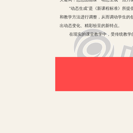
“动态生成”是《新课程标准》所
和教学方法进行调整，从而调动学生的
出动态变化、精彩纷呈的新特点。
在现实的课堂教学中，受传统教学
设，忽视教学的动态生成，忽略师生、
著名教育家叶澜指出：“课堂中不
流程，使课堂处在动态生成的过程中，
会使课堂呈现丰富性和多变性，在师生
和善于利用课堂上生成的教学资源，改
那么如何建构充满生机活力的动态
一、精心设计教学过程，为动态性
课程标准、教材是静止的理论纲领
的常态教学设计。课前预设依据教学内
留足自由思维的空间，形式上不要过于
能够适应新情境、容纳新内容、研究新