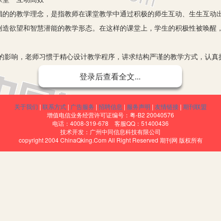
提倡的的教学理念，是指教师在课堂教学中通过积极的师生互动、生生互动
创造欲望和智慧潜能的教学形态。在这样的课堂上，学生的积极性被唤醒
的影响，老师习惯于精心设计教学程序，讲求结构严谨的教学方式，认真
生生之间的互动学习者心理的差别，让学生失去了思维的自由和展开想象
登录后查看全文...
能机械地按原先确定的一种思路教学，而应根据学生学习的情况，由教师
以满足学生自主学习的要求。”作为一个活生生的个体，学生带着自己的知
关于我们
|
联系方式
|
广告服务
|
招聘信息
|
服务声明
|
友情链接
|
期刊联盟
交互作用过程中不可避免地会产生新问题，这就要求我们教师在教学的过
增值电信业务经营许可证编号：粤-B2 20040576
电话：4008-319-678 客服QQ：51400436
变以往枯燥、乏味的学习氛围，将使课堂不断涌现精彩、鲜活的画卷，给
技术开发：广州中同信息科技有限公司
copyright 2004 ChinaQking.Com All Right Reserved 期刊网 版权所有
性生成的课堂呢？
生成留有余地
，教案是精心的“预设”。所以，课前精心设计教学过程是在吃透课程标准
容所蕴含的基本知识、基本技能等目标，确定有效的教学方法和合理的教
繁琐，结构上不要过于严谨和程式化，而是要体现出内容上的概要性、形
策略，为教学中师生间的互动交流、互建新情境留有余地。