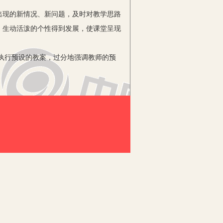
出现的新情况、新问题，及时对教学思路
，生动活泼的个性得到发展，使课堂呈现
执行预设的教案，过分地强调教师的预
的空间。
灵活地调整，生成新的超出原计划的教学
识、经验、思想、参与课堂教学活动，
程中，从学生的心理需求考虑，及时捕捉
课堂教学带来新的生机和活力。
、熟读教材、充分了解学生的基础上进行
学设计。教师在进行教学设计时要给学生
式上的模糊性和结构上的不确定性，以便