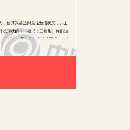
力，使其兴趣达到最佳激活状态，并主
什么形状的？（板书：三角形）你们知
她，了解她？那你们知道她的面积有多大
资源创设良好的问题情境，轻松愉快的
发学生的思维和想象。在教学活动中，教
游泳”一样，“在做数学中学习数学”，
把水倒入与其等底等高的圆柱中去，学生
圆锥之中，直至三次倒完，学生进一步感
学生用“倒沙子”的方法得出同样的结
个关系。
体积的概念和计算方法这原本十分抽象的