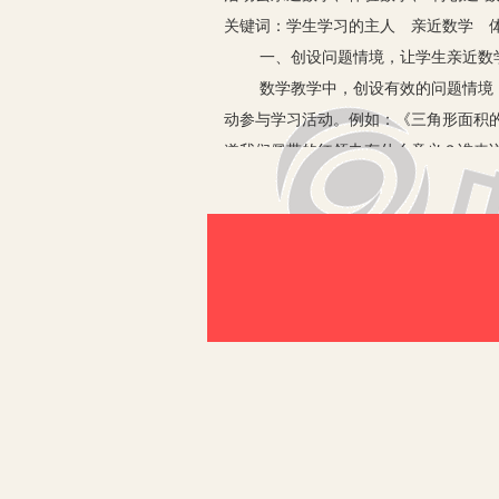
关键词：学生学习的主人 亲近数学 
一、创设问题情境，让学生亲近数
数学教学中，创设有效的问题情境
动参与学习活动。例如：《三角形面积
道我们佩带的红领巾有什么意义？谁来
么？（生猜想）。说说想法。你们猜测
教师在课堂教学活动中以学生为少
置身于知识的问题，自然而然使我们的
二、注重动手操作，让学生体验数
有句话说：“儿童的智慧在他的指
师要十分关注学生的直接经验，让学生在
发展思维能力。如：教学“圆锥的体积
初步感受到“圆锥的体积是与它等底等
受到“圆柱的体积是与它等底等高的圆锥
论；更有学生选用不等底等高的圆锥和圆
这几番“物质化”的操作活动，教