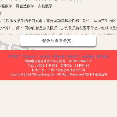
体验数学 再创造数学 实践数学
学
，可以激发学生的学习兴趣，充分调动其积极性和主动性，从而产生内驱
的计算》。师：“同学们都是少先队员，少先队员特征要系什么？红领巾是
说说。”师：“我们佩带的红领巾有这么重大的意义，那我们应不应该重视
登录后查看全文...
的对不对？想不想探个究竟啦？这节课我们一起探究这个问题”。
先队员，身边戴的红领巾，步步导入新课。尊重以学生为主体，利用生活
关于我们
|
联系方式
|
广告服务
|
招聘信息
|
服务声明
|
友情链接
|
期刊联盟
数学课堂充满生机。
增值电信业务经营许可证编号：粤-B2 20040576
学
电话：4008-319-678 客服QQ：51400436
技术开发：广州中同信息科技有限公司
尖上。”我们就要让学生动手做，而不仅是用耳朵听。动手实践则最易于激
copyright 2004 ChinaQking.Com All Right Reserved 期刊网 版权所有
一系列的亲身体验中发现、理解和掌握新知识，让学生如同“在游泳中学会
计算”时，让学生进行充分的动手操作。教师先要求学生将圆锥装满水后又
高的圆柱体积的三分之一”；再让学生慢慢地将圆柱中的水倒入等底等高的
体积的三倍”；最后，教师请学生自己选择已备材料来验证刚才的发现。有
柱做了“倒水”实验，结果发现必须是等底等高的圆锥和圆柱才能具有这
师将数学教学设计成看得见，摸得着的物化活动，轻而易举就让学生对圆锥