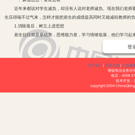
近年来都说对学生减负，却没有人说对老师减负。现在我们老师
生压得喘不过气来，怎样才能把差生的成绩提高同时又能减轻教师的
1.消除落后，树立上进思想
差生往往就是基础差，思维能力差，学习情绪低落，他们学习起
的，在学校自己不会做的作业，干脆不做或抄同学的作业上交。差生
登
做不出来，教师又要收作业，只好抄作业。教师不可能时时来辅导差
来，让差生抛弃落后，让差生认识到学习虽然困难，但要努力克服，
关于我们
|
联系方式
|
广告服
2.解放思想，建立志愿者队伍
增值电信业务经营许
电话：4008-3
在差生树立上进心的同时可建立志愿者队伍，来减轻教师的负担
技术开发：
copyright 2004 ChinaQk
量是无穷的，以雷锋精神为榜样建立乐于贡献的志愿者。儿童善于模
识，和看法以及提高自我评价的能力。以雷锋助人为乐精神为学生做
想，能在同学之间互相帮助互相进步的思想教育。抓住时机，让学生
育。如让学生讨论怎样学习雷锋，怎样去做。教师去引导学生，让学
个别学生谈爱心，以爱心感化学生，使他们从榜样中吸取力量，获取
学习雷锋精神。要行动起来学习雷锋，成绩优秀学生会说帮助学习成