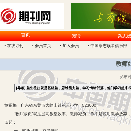
首页
阅读
杂志
• 在线订刊
• 会员首页
• 加入会员
• 中国杂志读者俱乐部
教师
发布
[导读]
差生往往就是基础差，思维能力差，学习情绪低落，他们学习起来
黄福梅 广东省东莞市大岭山镇第三小学 523000
“教师减负”就是提高教堂效率。教师减负工作不是说对教学放弃
谈起：
一、解放思想，奋发进取