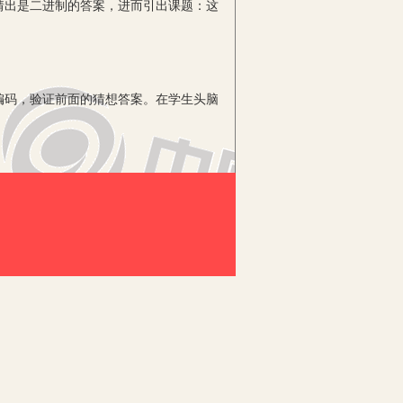
猜出是二进制的答案，进而引出课题：这
码，验证前面的猜想答案。在学生头脑
材料，理解像素、分辨率, 初步理解位
析: 图像颜色总数不一样，编码的位数
小，引导学生得出结论:图像大小与分辨率有