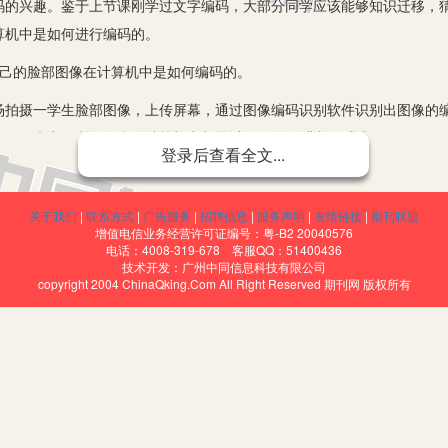
码的兴趣。鉴于上节课刚学过文字编码，大部分同学应该能够知识迁移，
算机中是如何进行编码的。
己的脸部图像在计算机中是如何编码的。
摄一学生脸部图像，上传屏幕，通过图像编码识别软件识别出图像的编
图像、声音及所有信息在计算机中都是以0，1的二进制形式表示的。
登录后查看全文...
部图像进行无数倍地放大，看到的是什么？(马赛克的小色块：像素)阅读
关于我们
|
联系方式
|
广告服务
|
招聘信息
|
服务声明
|
友情链接
|
期刊联盟
增值电信业务经营许可证编号：粤-B2 20040576
格中每个笑脸有几种颜色，尝试对笑脸图像进行编码，并填写表格。对比分
电话：4008-319-678 客服QQ：51400436
技术开发：广州中同信息科技有限公司
系。
copyright 2004 ChinaQking.Com All Right Reserved 期刊网 版权所有
响图像文件大小的因素。
0×1500(5寸)，413×579(2寸)，295×413(1寸)，比较文件大
些因素有关，试总结图像大小的计算公式。