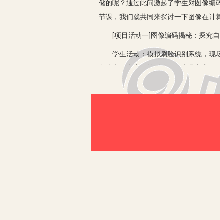
储的呢？通过此问激起了学生对图像编
节课，我们就共同来探讨一下图像在计
[项目活动一]图像编码揭秘：探究自
学生活动：模拟刷脸识别系统，现场拍
中建立一个牢固的影像：不光是文字，
[项目活动二]图像原理探秘：对一幅脸
深度的概念。
[合作探究]模拟图像编码：数一下表
有何不同？总结出颜色数和位深度的关
[项目活动三]图像大小探秘：探究影
[探究1]、调整图像像素大小分别为：105
关；分辨率(像素数)越大，图像越大。
[探究2]、讨论图像文件的大小与哪